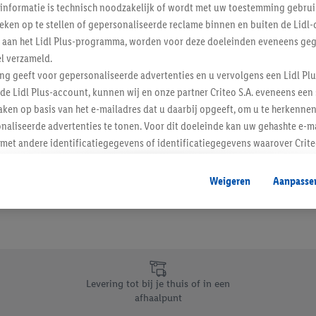
informatie is technisch noodzakelijk of wordt met uw toestemming gebrui
Schrijf je in op de newslette
tieken op te stellen of gepersonaliseerde reclame binnen en buiten de Lidl-
t aan het Lidl Plus-programma, worden voor deze doeleinden eveneens ge
l verzameld.
Inschrijven
ing geeft voor gepersonaliseerde advertenties en u vervolgens een Lidl P
de Lidl Plus-account, kunnen wij en onze partner Criteo S.A. eveneens een 
ken op basis van het e-mailadres dat u daarbij opgeeft, om u te herkennen
naliseerde advertenties te tonen. Voor dit doeleinde kan uw gehashte e-m
t andere identificatiegegevens of identificatiegegevens waarover Criteo
en.
aat, kunnen advertenties in het kader van retargeting, d.w.z. advertenties
Weigeren
Aanpasse
nd (bijvoorbeeld door het product in de webshop aan uw winkelmandje toe 
verschillende apparaten en verschillende Lidl-diensten worden weergegeve
adres en eventuele andere identificatiegegevens/identificatiegegevens wa
dapparaten of Lidl-diensten aan u kunnen worden toegewezen.
 u individuele doeleinden toestaan en meer informatie vinden over de ge
likken, kunt u alleen het gebruik van de noodzakelijke technologieën toes
Levering tot bij je thuis of in een
, stemt u in met alle verwerkingen voor alle bovengenoemde doeleinden. M
afhaalpunt
mijn van de gegevens en uw recht om uw toestemming te allen tijde met