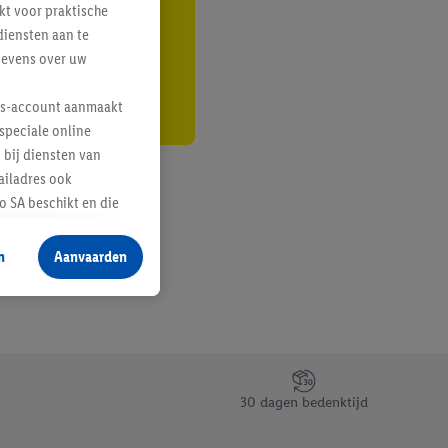
kt voor praktische
r
diensten aan te
gevens over uw
lus-account aanmaakt
speciale online
 bij diensten van
ailadres ook
 SA beschikt en die
 voor producten waarin
n
Aanvaarden
te voegen, maar het
n als er met behulp
arover Criteo SA
gevensverwerking.
taan. Door op
30 dagen bedenktijd
eer informatie,
 vooruitwerkende