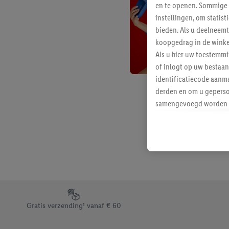
en te openen. Sommige 
instellingen, om statis
bieden. Als u deelneem
koopgedrag in de winke
Als u hier uw toestemm
of inlogt op uw bestaan
identificatiecode aanma
derden en om u geperso
samengevoegd worden me
aan u toegewezen werd
Als u hiermee akkoord g
u interesse hebt getoo
niet te kopen), ook op 
van uw gehashte e-mail
beschikt, meerdere ein
Onder “Aanpassen” kunt
Footerelement met de verschillende USPs van Lidl.be
Door op “weigeren” te k
Gratis verzending¹ vanaf € 60
“aanvaarden” te klikken
waaronder de bewaarter