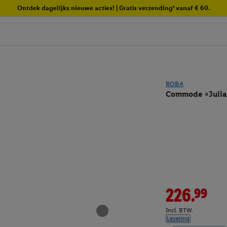
Ontdek dagelijks nieuwe acties! | Gratis verzending¹ vanaf € 60.
ROBA
Commode »Julia«
226.99
Incl. BTW.
Levering