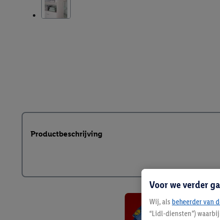
Productbeschrijving
Voor we verder ga
Wij, als
beheerder van d
“Lidl-diensten”) waarbi