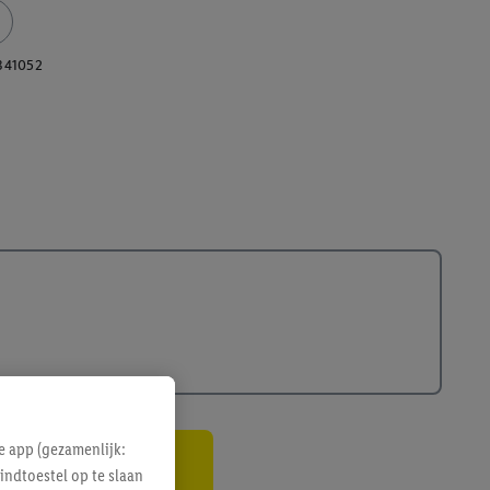
341052
e app (gezamenlijk:
indtoestel op te slaan
gte