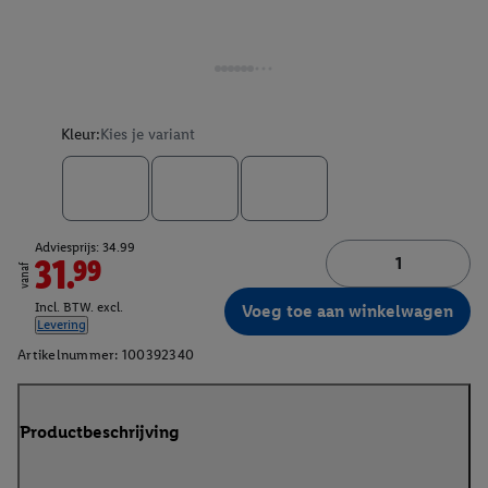
Kleur:
Kies je variant
Adviesprijs: 34.99
31.99
vanaf
Incl. BTW. excl.
Voeg toe aan winkelwagen
Levering
Artikelnummer:
100392340
Productbeschrijving