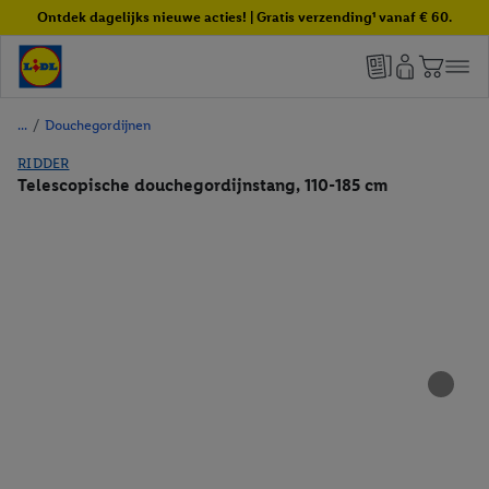
Ontdek dagelijks nieuwe acties! | Gratis verzending¹ vanaf € 60.
/
Douchegordijnen
RIDDER
Telescopische douchegordijnstang, 110-185 cm