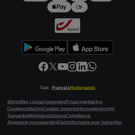
impressum hier.
Taal:
Français
Nederlands
Footerelement met links naar juridische teksten
Wettelijke contactgegevens
Privacyverklaring
Cookieverklaring
Cookies beheren
Herroepingsrecht
Toegankelijkheidsverklaring
Compliance
Algemene voorwaarden
Klantinformatie over batterijen