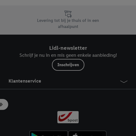
likken, kunt u alleen het gebruik van de noodzakelijke technologieën toes
, stemt u in met alle verwerkingen voor alle bovengenoemde doeleinden. M
mijn van de gegevens en uw recht om uw toestemming te allen tijde met
Levering tot bij je thuis of in een
ndt u in onze
privacyverklaring
.
Je vindt het impressum hier.
afhaalpunt
Lidl-newsletter
Schrijf je nu in en mis geen enkele aanbieding!
Inschrijven
Klantenservice