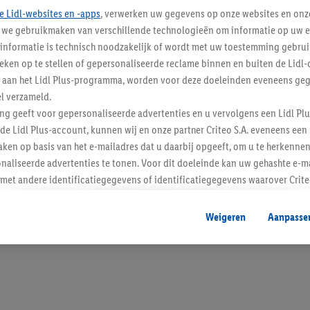
e Lidl-websites en -apps
, verwerken uw gegevens op onze websites en onz
j we gebruikmaken van verschillende technologieën om informatie op uw e
informatie is technisch noodzakelijk of wordt met uw toestemming gebrui
tieken op te stellen of gepersonaliseerde reclame binnen en buiten de Lidl-
Blijf op de hoo
t aan het Lidl Plus-programma, worden voor deze doeleinden eveneens ge
l verzameld.
Schrijf je in op de newslette
ing geeft voor gepersonaliseerde advertenties en u vervolgens een Lidl P
de Lidl Plus-account, kunnen wij en onze partner Criteo S.A. eveneens een 
Inschrijven
ken op basis van het e-mailadres dat u daarbij opgeeft, om u te herkennen
naliseerde advertenties te tonen. Voor dit doeleinde kan uw gehashte e-m
t andere identificatiegegevens of identificatiegegevens waarover Criteo
en.
aat, kunnen advertenties in het kader van retargeting, d.w.z. advertenties
Weigeren
Aanpasse
nd (bijvoorbeeld door het product in de webshop aan uw winkelmandje toe 
verschillende apparaten en verschillende Lidl-diensten worden weergegeve
adres en eventuele andere identificatiegegevens/identificatiegegevens wa
dapparaten of Lidl-diensten aan u kunnen worden toegewezen.
 u individuele doeleinden toestaan en meer informatie vinden over de ge