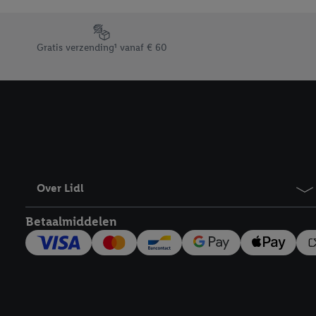
Door op “weigeren” te k
“aanvaarden” te klikken
Footerelement met de verschillende USPs van Lidl.be
waaronder de bewaarter
Gratis verzending¹ vanaf € 60
kracht in te trekken, vi
Over Lidl
Betaalmiddelen