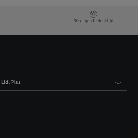
taan. Door op
eer informatie,
 vooruitwerkende
30 dagen bedenktijd
Lidl Plus