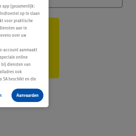
e app (gezamenlijk:
indtoestel op te slaan
kt voor praktische
diensten aan te
gte
gevens over uw
r
lus-account aanmaakt
speciale online
 bij diensten van
ailadres ook
 SA beschikt en die
 voor producten waarin
n
Aanvaarden
te voegen, maar het
n als er met behulp
arover Criteo SA
gevensverwerking.