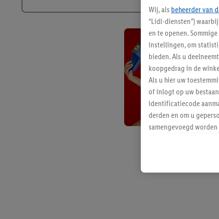
Wij, als
beheerder van d
“Lidl-diensten”) waarbi
en te openen. Sommige 
instellingen, om statis
bieden. Als u deelneem
koopgedrag in de winke
Als u hier uw toestemm
of inlogt op uw bestaan
identificatiecode aanma
derden en om u geperso
samengevoegd worden me
aan u toegewezen werd
Als u hiermee akkoord g
u interesse hebt getoo
niet te kopen), ook op 
van uw gehashte e-mail
beschikt, meerdere ein
Onder “Aanpassen” kunt