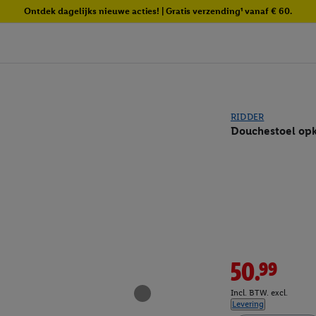
Ontdek dagelijks nieuwe acties! | Gratis verzending¹ vanaf € 60.
RIDDER
Douchestoel opk
50.99
Incl. BTW. excl.
Levering