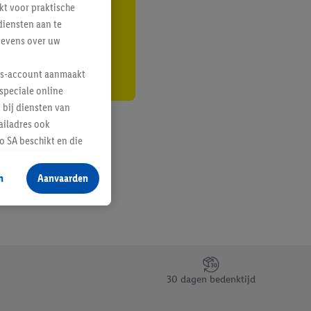
kt voor praktische
r
diensten aan te
gevens over uw
lus-account aanmaakt
speciale online
 bij diensten van
ailadres ook
 SA beschikt en die
 voor producten waarin
n
Aanvaarden
te voegen, maar het
n als er met behulp
arover Criteo SA
gevensverwerking.
taan. Door op
30 dagen bedenktijd
eer informatie,
 vooruitwerkende