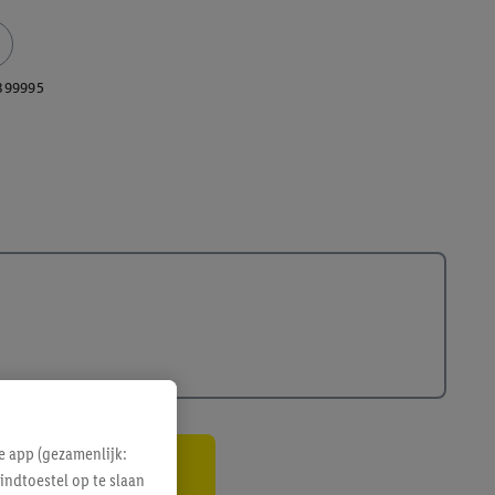
399995
e app (gezamenlijk:
indtoestel op te slaan
gte