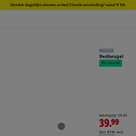
Ontdek dagelijks nieuwe acties! | Gratis verzending¹ vanaf € 60.
RIDDER
Bedbeugel
Tip van Lidl
Adviesprijs: 59.95
39.99
Incl. BTW. excl.