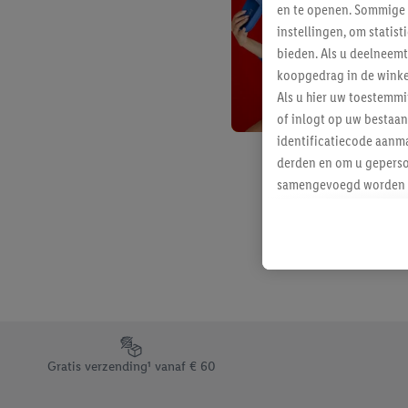
en te openen. Sommige 
instellingen, om statis
bieden. Als u deelneem
koopgedrag in de winke
Als u hier uw toestemm
of inlogt op uw bestaan
identificatiecode aanma
derden en om u geperso
samengevoegd worden me
aan u toegewezen werd
Als u hiermee akkoord g
u interesse hebt getoo
niet te kopen), ook op 
van uw gehashte e-mail
beschikt, meerdere ein
Onder “Aanpassen” kunt
Footerelement met de verschillende USPs van Lidl.be
Door op “weigeren” te k
Gratis verzending¹ vanaf € 60
“aanvaarden” te klikken
waaronder de bewaarter