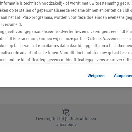
informatie is technisch noodzakelijk of wordt met uw toestemming gebrui
Schrijf je in op de newslette
tieken op te stellen of gepersonaliseerde reclame binnen en buiten de Lidl-
t aan het Lidl Plus-programma, worden voor deze doeleinden eveneens ge
l verzameld.
Inschrijven
ing geeft voor gepersonaliseerde advertenties en u vervolgens een Lidl P
de Lidl Plus-account, kunnen wij en onze partner Criteo S.A. eveneens een 
ken op basis van het e-mailadres dat u daarbij opgeeft, om u te herkennen
naliseerde advertenties te tonen. Voor dit doeleinde kan uw gehashte e-m
t andere identificatiegegevens of identificatiegegevens waarover Criteo
en.
aat, kunnen advertenties in het kader van retargeting, d.w.z. advertenties
Weigeren
Aanpasse
nd (bijvoorbeeld door het product in de webshop aan uw winkelmandje toe 
verschillende apparaten en verschillende Lidl-diensten worden weergegeve
adres en eventuele andere identificatiegegevens/identificatiegegevens wa
dapparaten of Lidl-diensten aan u kunnen worden toegewezen.
 u individuele doeleinden toestaan en meer informatie vinden over de ge
likken, kunt u alleen het gebruik van de noodzakelijke technologieën toes
Levering tot bij je thuis of in een
, stemt u in met alle verwerkingen voor alle bovengenoemde doeleinden. M
afhaalpunt
mijn van de gegevens en uw recht om uw toestemming te allen tijde met