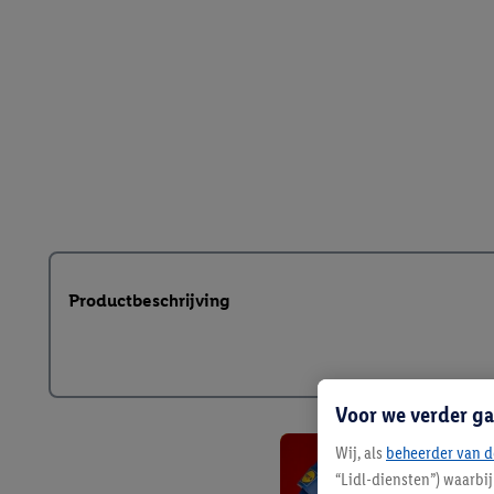
Productbeschrijving
Voor we verder ga
Wij, als
beheerder van d
“Lidl-diensten”) waarbi