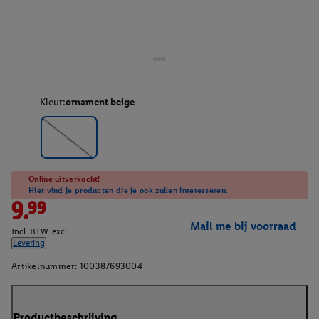
Kleur:
ornament beige
Online uitverkocht!
Hier vind je producten die je ook zullen interesseren.
9.99
Mail me bij voorraad
Incl. BTW. excl.
Levering
Artikelnummer:
100387693004
Productbeschrijving