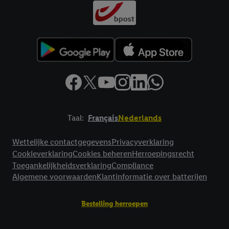
Taal:
Français
Nederlands
Footerelement met links naar juridische teksten
Wettelijke contactgegevens
Privacyverklaring
Cookieverklaring
Cookies beheren
Herroepingsrecht
Toegankelijkheidsverklaring
Compliance
Algemene voorwaarden
Klantinformatie over batterijen
Bestelling herroepen