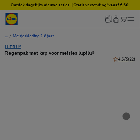
Ontdek dagelijks nieuwe acties! | Gratis verzending¹ vanaf € 60.
/
Meisjeskleding 2-8 jaar
LUPILU®
Regenpak met kap voor meisjes lupilu®
4.5/5
(22)
4.5 van 5 ster