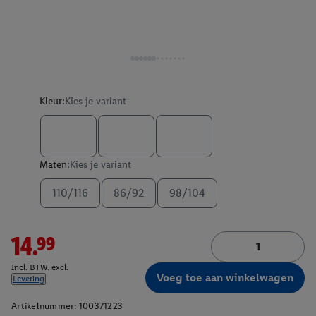
Kleur:
Kies je variant
Maten:
Kies je variant
110/116
86/92
98/104
14.99
Incl. BTW. excl.
Voeg toe aan winkelwagen
Levering
Artikelnummer:
100371223