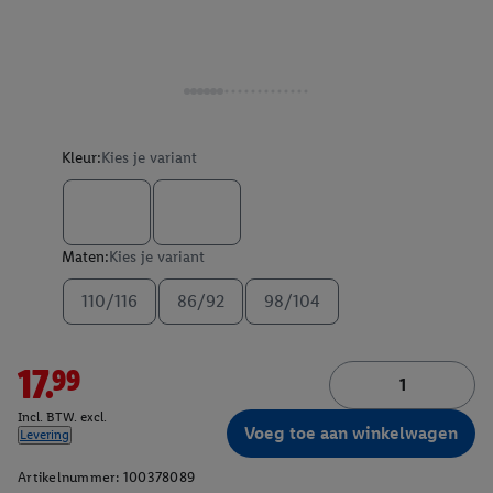
Kleur:
Kies je variant
Maten:
Kies je variant
110/116
86/92
98/104
17.99
Incl. BTW. excl.
Voeg toe aan winkelwagen
Levering
Artikelnummer:
100378089