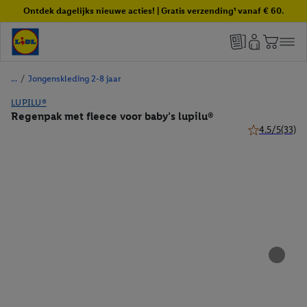
Ontdek dagelijks nieuwe acties! | Gratis verzending¹ vanaf € 60.
/
Jongenskleding 2-8 jaar
LUPILU®
Regenpak met fleece voor baby’s lupilu®
4.5/5
(33)
4.5 van 5 ster