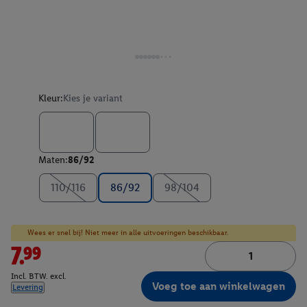
Kleur:
Kies je variant
Maten:
86/92
110/116
86/92
98/104
Wees er snel bij! Niet meer in alle uitvoeringen beschikbaar.
7.99
Incl. BTW. excl.
Voeg toe aan winkelwagen
Levering