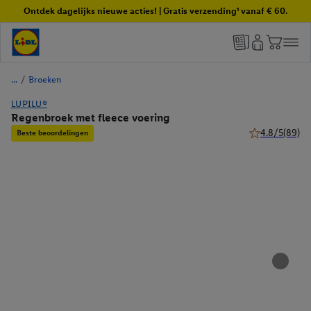
Ontdek dagelijks nieuwe acties! | Gratis verzending¹ vanaf € 60.
/
Broeken
LUPILU®
Regenbroek met fleece voering
4.8/5
(89)
Beste beoordelingen
4.8 van 5 sterr