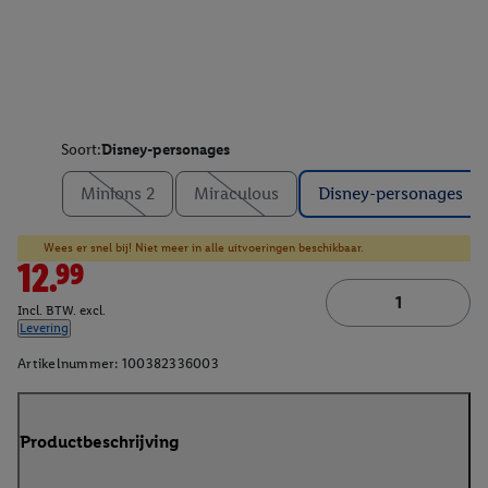
Soort:
Disney-personages
Minions 2
Miraculous
Disney-personages
Wees er snel bij! Niet meer in alle uitvoeringen beschikbaar.
12.99
Incl. BTW. excl.
Levering
Artikelnummer:
100382336003
Productbeschrijving