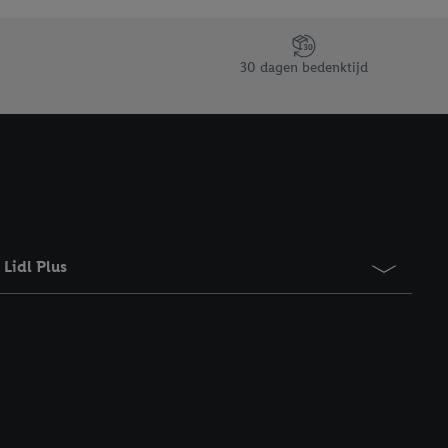
taan. Door op
eer informatie,
 vooruitwerkende
30 dagen bedenktijd
Lidl Plus