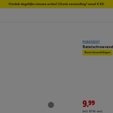
Ontdek dagelijks nieuwe acties! | Gratis verzending¹ vanaf € 60.
PARKSIDE®
Ratelschroevend
Beste beoordelingen
9.99
Incl. BTW. excl.