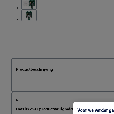
Productbeschrijving
Details over productveiligheid
Voor we verder ga