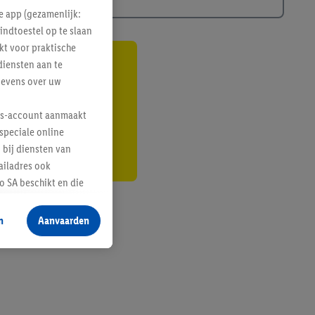
e app (gezamenlijk:
indtoestel op te slaan
kt voor praktische
diensten aan te
gte
gevens over uw
r
lus-account aanmaakt
speciale online
 bij diensten van
ailadres ook
 SA beschikt en die
 voor producten waarin
n
Aanvaarden
te voegen, maar het
n als er met behulp
arover Criteo SA
gevensverwerking.