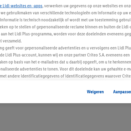
e Lidl-websites en -apps
, verwerken uw gegevens op onze websites en onz
j we gebruikmaken van verschillende technologieën om informatie op uw e
informatie is technisch noodzakelijk of wordt met uw toestemming gebrui
tieken op te stellen of gepersonaliseerde reclame binnen en buiten de Lidl-
Blijf op de hoo
t aan het Lidl Plus-programma, worden voor deze doeleinden eveneens ge
l verzameld.
Schrijf je in op de newslette
ing geeft voor gepersonaliseerde advertenties en u vervolgens een Lidl P
de Lidl Plus-account, kunnen wij en onze partner Criteo S.A. eveneens een 
Inschrijven
ken op basis van het e-mailadres dat u daarbij opgeeft, om u te herkennen
naliseerde advertenties te tonen. Voor dit doeleinde kan uw gehashte e-m
t andere identificatiegegevens of identificatiegegevens waarover Criteo
en.
aat, kunnen advertenties in het kader van retargeting, d.w.z. advertenties
Weigeren
Aanpasse
nd (bijvoorbeeld door het product in de webshop aan uw winkelmandje toe 
verschillende apparaten en verschillende Lidl-diensten worden weergegeve
adres en eventuele andere identificatiegegevens/identificatiegegevens wa
dapparaten of Lidl-diensten aan u kunnen worden toegewezen.
 u individuele doeleinden toestaan en meer informatie vinden over de ge