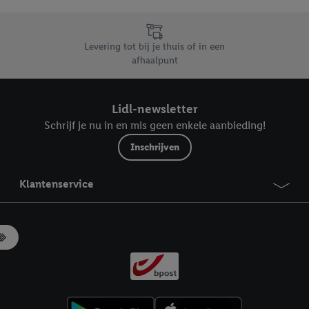
likken, kunt u alleen het gebruik van de noodzakelijke technologieën toes
, stemt u in met alle verwerkingen voor alle bovengenoemde doeleinden. M
mijn van de gegevens en uw recht om uw toestemming te allen tijde met
Levering tot bij je thuis of in een
ndt u in onze
privacyverklaring
.
Je vindt het impressum hier.
afhaalpunt
Lidl-newsletter
Schrijf je nu in en mis geen enkele aanbieding!
Inschrijven
Klantenservice