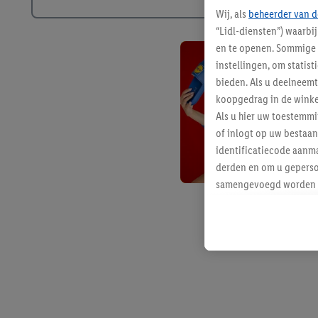
Wij, als
beheerder van d
“Lidl-diensten”) waarbi
en te openen. Sommige 
instellingen, om statis
bieden. Als u deelneem
koopgedrag in de winke
Als u hier uw toestemm
of inlogt op uw bestaan
identificatiecode aanma
derden en om u geperso
samengevoegd worden me
aan u toegewezen werd
Als u hiermee akkoord g
u interesse hebt getoo
niet te kopen), ook op 
van uw gehashte e-mail
beschikt, meerdere ein
Onder “Aanpassen” kunt