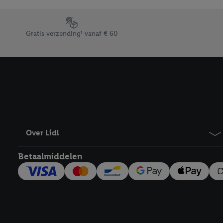
Door op “weigeren” te k
“aanvaarden” te klikken
Footerelement met de verschillende USPs van Lidl.be
waaronder de bewaarter
Gratis verzending¹ vanaf € 60
kracht in te trekken, vi
Over Lidl
Betaalmiddelen