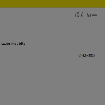
raaier met bits
4.9/5
(13)
4.9 van 5 sterren (