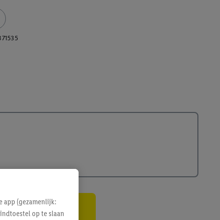
371535
e app (gezamenlijk:
indtoestel op te slaan
gte