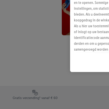
en te openen. Sommige 
instellingen, om statis
bieden. Als u deelneem
koopgedrag in de winke
Als u hier uw toestemm
of inlogt op uw bestaan
identificatiecode aanma
derden en om u geperso
samengevoegd worden me
aan u toegewezen werd
Als u hiermee akkoord g
u interesse hebt getoo
niet te kopen), ook op 
van uw gehashte e-mail
beschikt, meerdere ein
Onder “Aanpassen” kunt
Footerelement met de verschillende USPs van Lidl.be
Door op “weigeren” te k
Gratis verzending¹ vanaf € 60
“aanvaarden” te klikken
waaronder de bewaarter