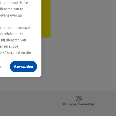
kt voor praktische
r
diensten aan te
gevens over uw
lus-account aanmaakt
speciale online
 bij diensten van
ailadres ook
 SA beschikt en die
 voor producten waarin
n
Aanvaarden
te voegen, maar het
n als er met behulp
arover Criteo SA
gevensverwerking.
taan. Door op
30 dagen bedenktijd
eer informatie,
 vooruitwerkende