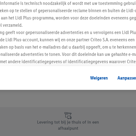
informatie is technisch noodzakelijk of wordt met uw toestemming gebrui
Schrijf je in op de newslette
tieken op te stellen of gepersonaliseerde reclame binnen en buiten de Lidl-
t aan het Lidl Plus-programma, worden voor deze doeleinden eveneens ge
l verzameld.
Inschrijven
ing geeft voor gepersonaliseerde advertenties en u vervolgens een Lidl P
de Lidl Plus-account, kunnen wij en onze partner Criteo S.A. eveneens een 
ken op basis van het e-mailadres dat u daarbij opgeeft, om u te herkennen
naliseerde advertenties te tonen. Voor dit doeleinde kan uw gehashte e-m
t andere identificatiegegevens of identificatiegegevens waarover Criteo
en.
aat, kunnen advertenties in het kader van retargeting, d.w.z. advertenties
Weigeren
Aanpasse
nd (bijvoorbeeld door het product in de webshop aan uw winkelmandje toe 
verschillende apparaten en verschillende Lidl-diensten worden weergegeve
adres en eventuele andere identificatiegegevens/identificatiegegevens wa
dapparaten of Lidl-diensten aan u kunnen worden toegewezen.
 u individuele doeleinden toestaan en meer informatie vinden over de ge
likken, kunt u alleen het gebruik van de noodzakelijke technologieën toes
Levering tot bij je thuis of in een
, stemt u in met alle verwerkingen voor alle bovengenoemde doeleinden. M
afhaalpunt
mijn van de gegevens en uw recht om uw toestemming te allen tijde met