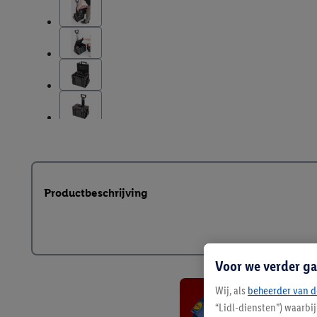
Productbeschrijving
Voor we verder ga
Wij, als
beheerder van d
“Lidl-diensten”) waarbi