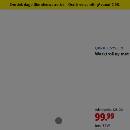
Ontdek dagelijks nieuwe acties! | Gratis verzending¹ vanaf € 60.
QBRICK SYSTEM
Werktrolley me
Adviesprijs: 128.00
99.99
Incl. BTW.