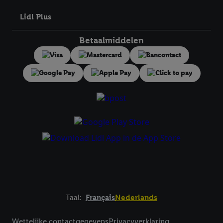
toestemming te allen tijde met vooruitwerkende kracht in te
Lidl Plus
trekken, vindt u in onze
privacyverklaring
.
Je vindt het
impressum hier.
Betaalmiddelen
Taal:
Français
Nederlands
Footerelement met links naar juridische teksten
Wettelijke contactgegevens
Privacyverklaring