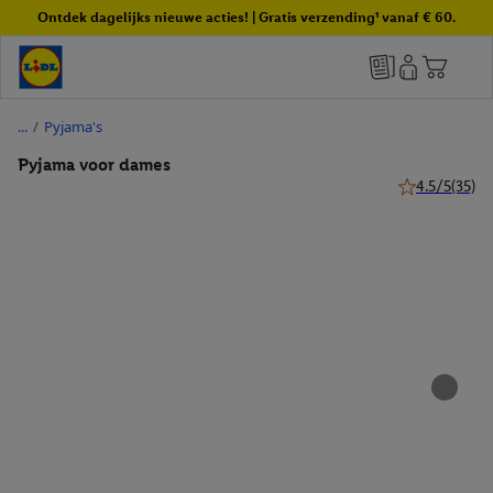
Ontdek dagelijks nieuwe acties! | Gratis verzending¹ vanaf € 60.
/
Pyjama's
Pyjama voor dames
4.5/5
(35)
4.5 van 5 ster