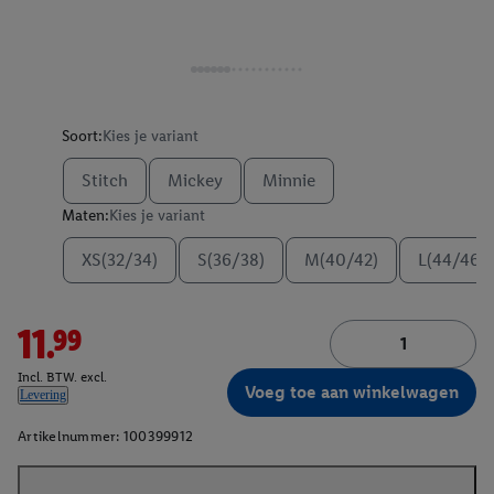
Soort:
Kies je variant
Stitch
Mickey
Minnie
Maten:
Kies je variant
XS(32/34)
S(36/38)
M(40/42)
L(44/46)
11.99
Incl. BTW. excl.
Voeg toe aan winkelwagen
Levering
Artikelnummer:
100399912