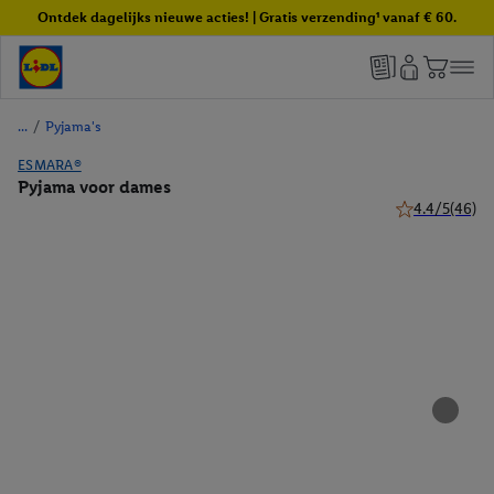
Ontdek dagelijks nieuwe acties! | Gratis verzending¹ vanaf € 60.
/
Pyjama's
ESMARA®
Pyjama voor dames
4.4/5
(46)
4.4 van 5 sterr