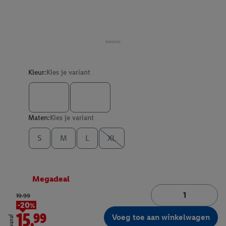
Kleur:
Kies je variant
Maten:
Kies je variant
S
M
L
XL
Megadeal
19.99
-20%
15.99
Voeg toe aan winkelwagen
vanaf