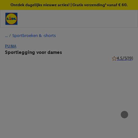
Ontdek dagelijks nieuwe acties! | Gratis verzending¹ vanaf € 60.
/
Sportbroeken & -shorts
PUMA
Sportlegging voor dames
4.5/5
(19)
4.5 van 5 ster