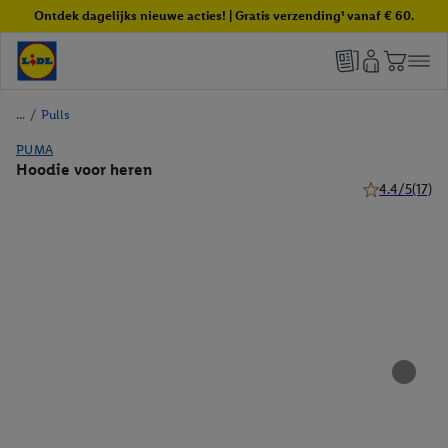
Ontdek dagelijks nieuwe acties! | Gratis verzending¹ vanaf € 60.
/
Pulls
PUMA
Hoodie voor heren
4.4/5
(17)
4.4 van 5 ster