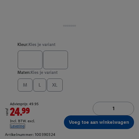
Kleur:
Kies je variant
Maten:
Kies je variant
M
L
XL
Adviesprijs: 49.95
24.99
vanaf
Incl. BTW. excl.
Voeg toe aan winkelwagen
Levering
Artikelnummer:
100390324