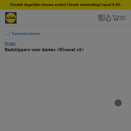
Ontdek dagelijks nieuwe acties! | Gratis verzending¹ vanaf € 60.
/
Schoenen dames
PUMA
Badslippers voor dames »Divecat v2«