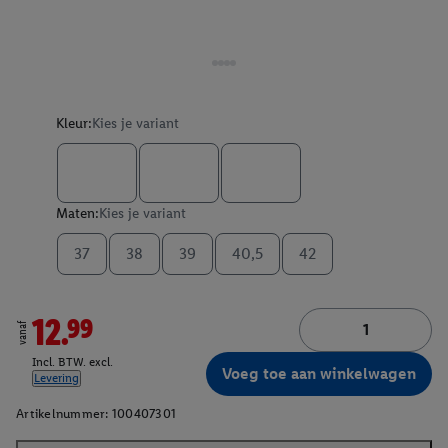
Kleur:
Kies je variant
Maten:
Kies je variant
37
38
39
40,5
42
12.99
vanaf
Incl. BTW. excl.
Voeg toe aan winkelwagen
Levering
Artikelnummer:
100407301