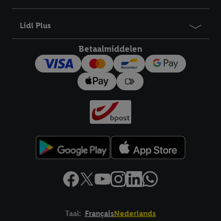
bewaartermijn van de gegevens en uw recht om uw
toestemming te allen tijde met vooruitwerkende kracht in te
Lidl Plus
trekken, vindt u in onze
privacyverklaring
.
Je vindt het
impressum hier.
Betaalmiddelen
Taal:
Français
Nederlands