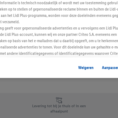
informatie is technisch noodzakelijk of wordt met uw toestemming gebrui
Schrijf je in op de newslette
tieken op te stellen of gepersonaliseerde reclame binnen en buiten de Lidl-
t aan het Lidl Plus-programma, worden voor deze doeleinden eveneens ge
l verzameld.
Inschrijven
ing geeft voor gepersonaliseerde advertenties en u vervolgens een Lidl P
de Lidl Plus-account, kunnen wij en onze partner Criteo S.A. eveneens een 
ken op basis van het e-mailadres dat u daarbij opgeeft, om u te herkennen
naliseerde advertenties te tonen. Voor dit doeleinde kan uw gehashte e-m
t andere identificatiegegevens of identificatiegegevens waarover Criteo
en.
aat, kunnen advertenties in het kader van retargeting, d.w.z. advertenties
Weigeren
Aanpasse
nd (bijvoorbeeld door het product in de webshop aan uw winkelmandje toe 
verschillende apparaten en verschillende Lidl-diensten worden weergegeve
adres en eventuele andere identificatiegegevens/identificatiegegevens wa
dapparaten of Lidl-diensten aan u kunnen worden toegewezen.
 u individuele doeleinden toestaan en meer informatie vinden over de ge
likken, kunt u alleen het gebruik van de noodzakelijke technologieën toes
Levering tot bij je thuis of in een
, stemt u in met alle verwerkingen voor alle bovengenoemde doeleinden. M
afhaalpunt
mijn van de gegevens en uw recht om uw toestemming te allen tijde met