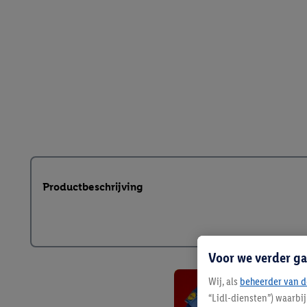
Productbeschrijving
Voor we verder ga
Wij, als
beheerder van d
“Lidl-diensten”) waarbi