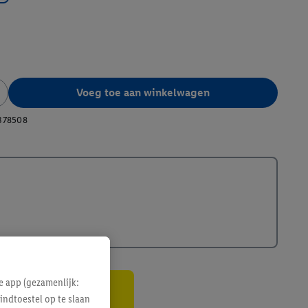
Voeg toe aan winkelwagen
378508
e app (gezamenlijk:
indtoestel op te slaan
gte