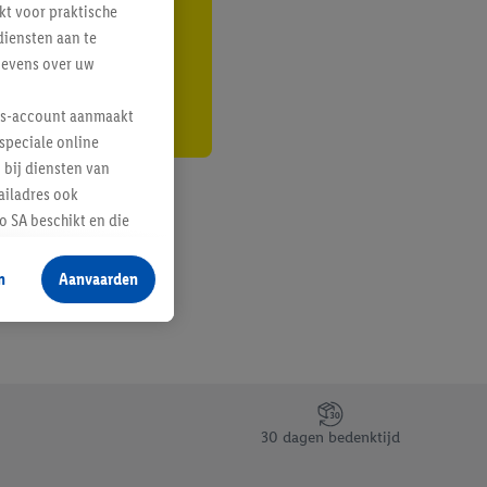
kt voor praktische
r
diensten aan te
gevens over uw
lus-account aanmaakt
speciale online
 bij diensten van
ailadres ook
 SA beschikt en die
 voor producten waarin
n
Aanvaarden
te voegen, maar het
n als er met behulp
arover Criteo SA
gevensverwerking.
taan. Door op
30 dagen bedenktijd
eer informatie,
 vooruitwerkende