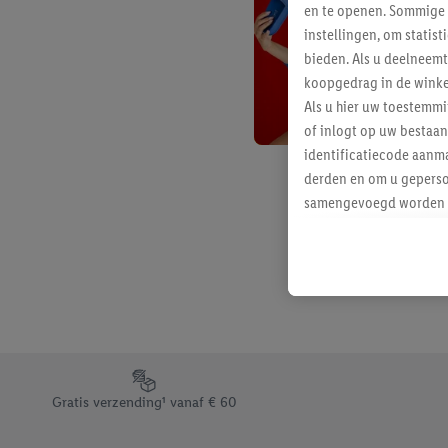
en te openen. Sommige 
instellingen, om statis
bieden. Als u deelneem
koopgedrag in de winke
Als u hier uw toestemm
of inlogt op uw bestaan
identificatiecode aanma
derden en om u geperso
samengevoegd worden me
aan u toegewezen werd
Als u hiermee akkoord g
u interesse hebt getoo
niet te kopen), ook op 
van uw gehashte e-mail
beschikt, meerdere ein
Onder “Aanpassen” kunt
Footerelement met de verschillende USPs van Lidl.be
Door op “weigeren” te k
Gratis verzending¹ vanaf € 60
“aanvaarden” te klikken
waaronder de bewaarter