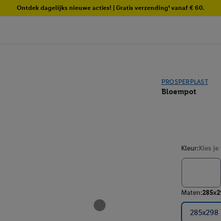
Ontdek dagelijks nieuwe acties! | Gratis verzending¹ vanaf € 60.
PROSPERPLAST
Bloempot
Kleur:
Kies je
Maten:
285x2
285x298