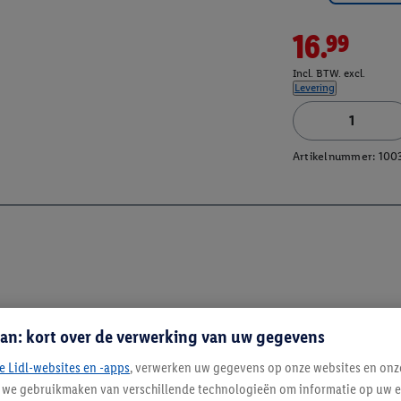
16.99
Incl. BTW. excl.
Levering
Artikelnummer:
100
an: kort over de verwerking van uw gegevens
e Lidl-websites en -apps
, verwerken uw gegevens op onze websites en onz
j we gebruikmaken van verschillende technologieën om informatie op uw e
Blijf op de hoo