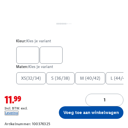
Kleur:
Kies je variant
Maten:
Kies je variant
XS(32/34)
S (36/38)
M (40/42)
L (44/46
11.99
Incl. BTW. excl.
Voeg toe aan winkelwagen
Levering
Artikelnummer:
100376325