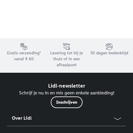
Footerelement met de verschillende USPs van Lidl.be
Gratis verzending¹
Levering tot bij je
30 dagen bedenktijd
vanaf € 60
thuis of in een
afhaalpunt
Lidl-newsletter
Schrijf je nu in en mis geen enkele aanbieding!
Inschrijven
Over Lidl