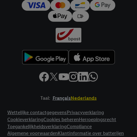
trekken, vindt u in onze
privacyverklaring
.
Je vindt het
impressum hier.
Taal:
Français
Nederlands
Footerelement met links naar juridische teksten
Wettelijke contactgegevens
Privacyverklaring
Cookieverklaring
Cookies beheren
Herroepingsrecht
Toegankelijkheidsverklaring
Compliance
Algemene voorwaarden
Klantinformatie over batterijen