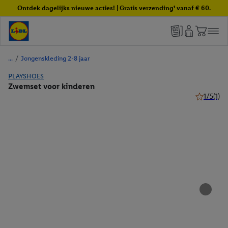
Ontdek dagelijks nieuwe acties! | Gratis verzending¹ vanaf € 60.
/
Jongenskleding 2-8 jaar
PLAYSHOES
Zwemset voor kinderen
1/5
(1)
1 van 5 ste