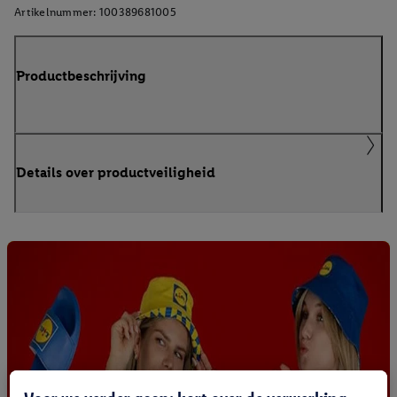
Artikelnummer:
100389681005
Productbeschrijving
Details over productveiligheid