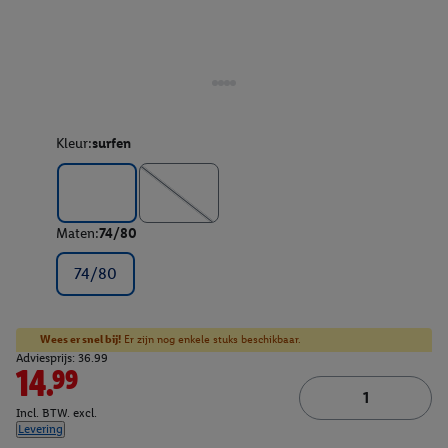
Kleur:
surfen
Maten:
74/80
74/80
Wees er snel bij!
Er zijn nog enkele stuks beschikbaar.
Adviesprijs: 36.99
14.99
Incl. BTW. excl.
Levering