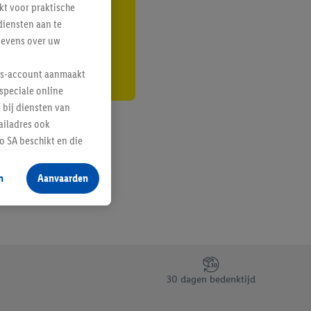
kt voor praktische
r
diensten aan te
gevens over uw
lus-account aanmaakt
speciale online
 bij diensten van
ailadres ook
 SA beschikt en die
 voor producten waarin
n
Aanvaarden
te voegen, maar het
n als er met behulp
arover Criteo SA
gevensverwerking.
taan. Door op
30 dagen bedenktijd
eer informatie,
 vooruitwerkende