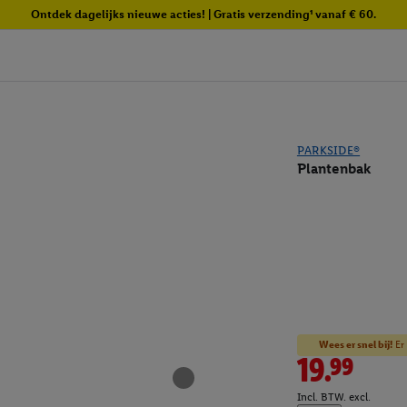
Ontdek dagelijks nieuwe acties! | Gratis verzending¹ vanaf € 60.
PARKSIDE®
Plantenbak
Wees er snel bij!
Er 
19.99
Incl. BTW. excl.