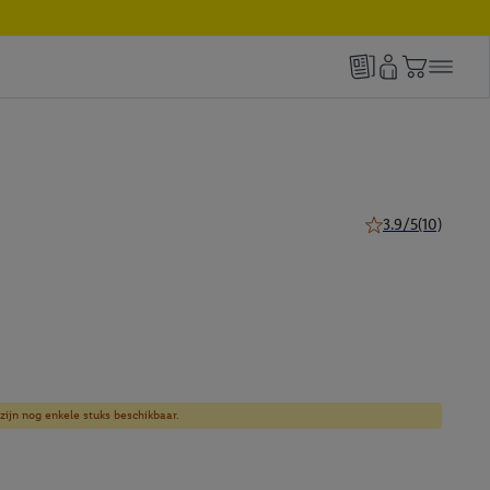
3.9/5
(10)
3.9 van 5 sterren (
zijn nog enkele stuks beschikbaar.