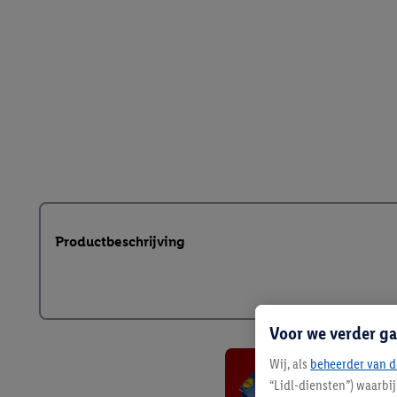
Productbeschrijving
Voor we verder ga
Wij, als
beheerder van d
“Lidl-diensten”) waarbi