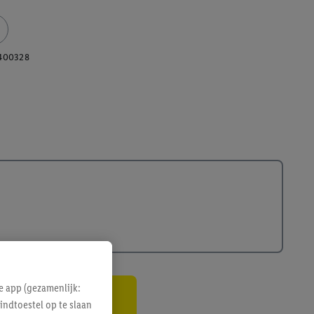
400328
e app (gezamenlijk:
indtoestel op te slaan
gte