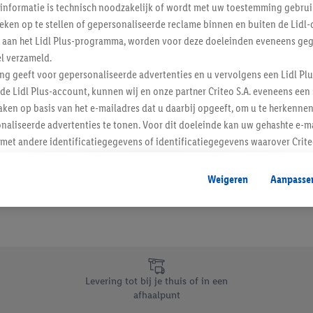
informatie is technisch noodzakelijk of wordt met uw toestemming gebrui
Schrijf je in op de newslette
tieken op te stellen of gepersonaliseerde reclame binnen en buiten de Lidl-
t aan het Lidl Plus-programma, worden voor deze doeleinden eveneens ge
l verzameld.
Inschrijven
ing geeft voor gepersonaliseerde advertenties en u vervolgens een Lidl P
de Lidl Plus-account, kunnen wij en onze partner Criteo S.A. eveneens een 
ken op basis van het e-mailadres dat u daarbij opgeeft, om u te herkennen
naliseerde advertenties te tonen. Voor dit doeleinde kan uw gehashte e-m
t andere identificatiegegevens of identificatiegegevens waarover Criteo
en.
aat, kunnen advertenties in het kader van retargeting, d.w.z. advertenties
Weigeren
Aanpasse
nd (bijvoorbeeld door het product in de webshop aan uw winkelmandje toe 
verschillende apparaten en verschillende Lidl-diensten worden weergegeve
adres en eventuele andere identificatiegegevens/identificatiegegevens wa
dapparaten of Lidl-diensten aan u kunnen worden toegewezen.
 u individuele doeleinden toestaan en meer informatie vinden over de ge
likken, kunt u alleen het gebruik van de noodzakelijke technologieën toes
Levering tot bij je thuis of in een
, stemt u in met alle verwerkingen voor alle bovengenoemde doeleinden. M
afhaalpunt
mijn van de gegevens en uw recht om uw toestemming te allen tijde met