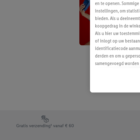
en te openen. Sommige 
instellingen, om statis
bieden. Als u deelneem
koopgedrag in de winke
Als u hier uw toestemm
of inlogt op uw bestaan
identificatiecode aanma
derden en om u geperso
samengevoegd worden me
aan u toegewezen werd
Als u hiermee akkoord g
u interesse hebt getoo
niet te kopen), ook op 
van uw gehashte e-mail
beschikt, meerdere ein
Onder “Aanpassen” kunt
Footerelement met de verschillende USPs van Lidl.be
Door op “weigeren” te k
Gratis verzending¹ vanaf € 60
“aanvaarden” te klikken
waaronder de bewaarter