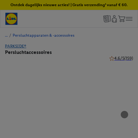
Ontdek dagelijks nieuwe acties! | Gratis verzending¹ vanaf € 60.
/
Persluchtapparaten & -accessoires
PARKSIDE®
Persluchtaccessoires
4.6/5
(159)
4.6 van 5 sterr