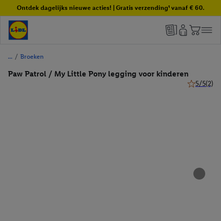
Ontdek dagelijks nieuwe acties! | Gratis verzending¹ vanaf € 60.
/
Broeken
Paw Patrol / My Little Pony legging voor kinderen
5/5
(2)
5 van 5 ste