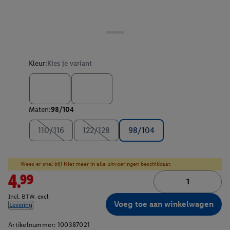
Kleur:
Kies je variant
Maten:
98/104
110/116
122/128
98/104
Wees er snel bij! Niet meer in alle uitvoeringen beschikbaar.
4.99
Incl. BTW. excl.
Voeg toe aan winkelwagen
Levering
Artikelnummer:
100387021