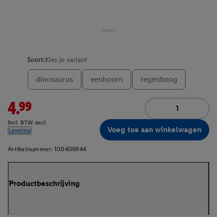
Soort:
Kies je variant
dinosaurus
eenhoorn
regenboog
4.99
Incl. BTW. excl.
Voeg toe aan winkelwagen
Levering
Artikelnummer:
100406644
Productbeschrijving