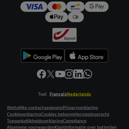
trekken, vindt u in onze
privacyverklaring
.
Je vindt het
impressum hier.
Taal:
Français
Nederlands
Footerelement met links naar juridische teksten
Wettelijke contactgegevens
Privacyverklaring
Cookieverklaring
Cookies beheren
Herroepingsrecht
Toegankelijkheidsverklaring
Compliance
Algemene voorwaarden
Klantinformatie over batterijen