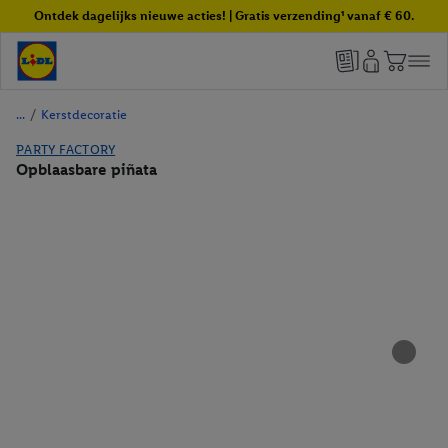
Ontdek dagelijks nieuwe acties! | Gratis verzending¹ vanaf € 60.
/
Kerstdecoratie
PARTY FACTORY
Opblaasbare piñata