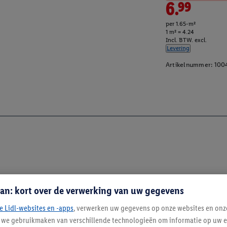
6.99
per 1.65-m²
1 m² = 4.24
Incl. BTW. excl.
Levering
Artikelnummer:
100
an: kort over de verwerking van uw gegevens
e Lidl-websites en -apps
, verwerken uw gegevens op onze websites en onz
j we gebruikmaken van verschillende technologieën om informatie op uw e
Blijf op de hoo