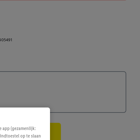
405491
e app (gezamenlijk:
indtoestel op te slaan
gte