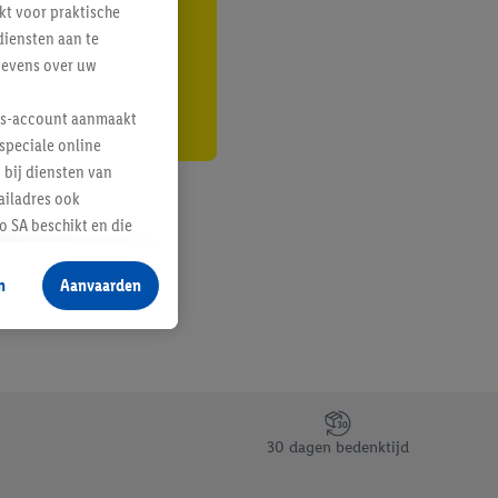
kt voor praktische
r
diensten aan te
gevens over uw
lus-account aanmaakt
speciale online
 bij diensten van
ailadres ook
 SA beschikt en die
 voor producten waarin
n
Aanvaarden
te voegen, maar het
n als er met behulp
arover Criteo SA
gevensverwerking.
taan. Door op
30 dagen bedenktijd
eer informatie,
 vooruitwerkende