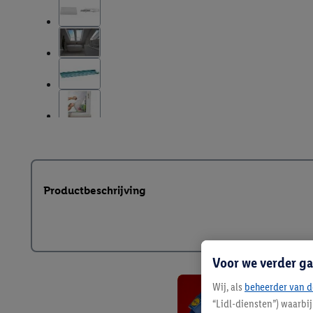
Productbeschrijving
Voor we verder ga
Wij, als
beheerder van d
“Lidl-diensten”) waarbi