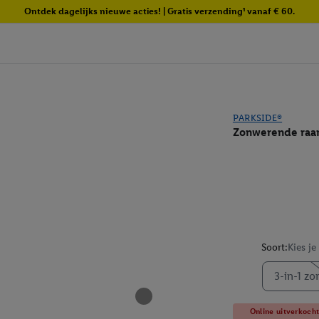
Ontdek dagelijks nieuwe acties! | Gratis verzending¹ vanaf € 60.
PARKSIDE®
Zonwerende raa
Soort:
Kies je
3-in-1 zo
Online uitverkoch