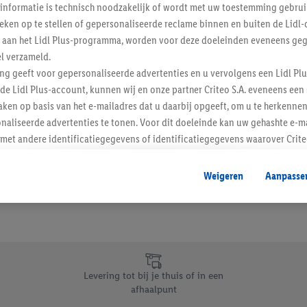
informatie is technisch noodzakelijk of wordt met uw toestemming gebrui
Schrijf je in op de newslette
tieken op te stellen of gepersonaliseerde reclame binnen en buiten de Lidl-
t aan het Lidl Plus-programma, worden voor deze doeleinden eveneens ge
l verzameld.
Inschrijven
ing geeft voor gepersonaliseerde advertenties en u vervolgens een Lidl P
de Lidl Plus-account, kunnen wij en onze partner Criteo S.A. eveneens een 
ken op basis van het e-mailadres dat u daarbij opgeeft, om u te herkennen
naliseerde advertenties te tonen. Voor dit doeleinde kan uw gehashte e-m
t andere identificatiegegevens of identificatiegegevens waarover Criteo
en.
aat, kunnen advertenties in het kader van retargeting, d.w.z. advertenties
Weigeren
Aanpasse
nd (bijvoorbeeld door het product in de webshop aan uw winkelmandje toe 
verschillende apparaten en verschillende Lidl-diensten worden weergegeve
adres en eventuele andere identificatiegegevens/identificatiegegevens wa
dapparaten of Lidl-diensten aan u kunnen worden toegewezen.
 u individuele doeleinden toestaan en meer informatie vinden over de ge
likken, kunt u alleen het gebruik van de noodzakelijke technologieën toes
Levering tot bij je thuis of in een
, stemt u in met alle verwerkingen voor alle bovengenoemde doeleinden. M
afhaalpunt
mijn van de gegevens en uw recht om uw toestemming te allen tijde met