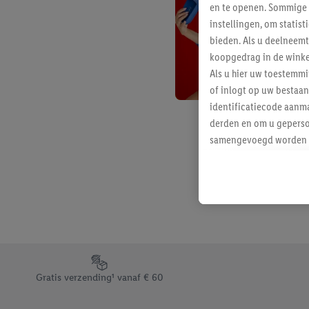
en te openen. Sommige 
instellingen, om statis
bieden. Als u deelneem
koopgedrag in de winke
Als u hier uw toestemm
of inlogt op uw bestaan
identificatiecode aanma
derden en om u geperso
samengevoegd worden me
aan u toegewezen werd
Als u hiermee akkoord g
u interesse hebt getoo
niet te kopen), ook op 
van uw gehashte e-mail
beschikt, meerdere ein
Onder “Aanpassen” kunt
Footerelement met de verschillende USPs van Lidl.be
Door op “weigeren” te k
Gratis verzending¹ vanaf € 60
“aanvaarden” te klikken
waaronder de bewaarter