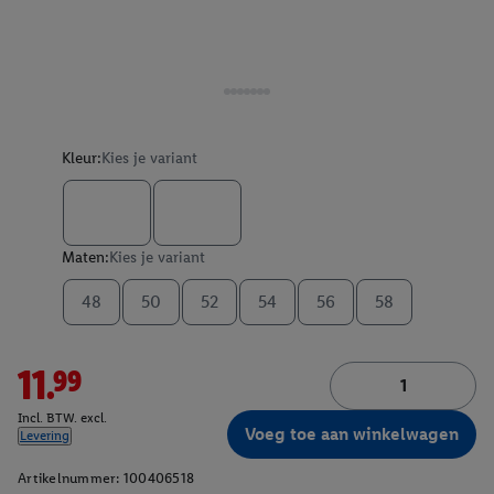
Kleur:
Kies je variant
Maten:
Kies je variant
48
50
52
54
56
58
11.99
Incl. BTW. excl.
Voeg toe aan winkelwagen
Levering
Artikelnummer:
100406518