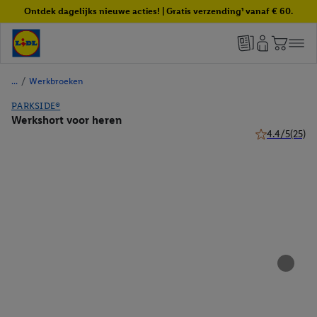
Ontdek dagelijks nieuwe acties! | Gratis verzending¹ vanaf € 60.
/
Werkbroeken
PARKSIDE®
Werkshort voor heren
4.4/5
(25)
4.4 van 5 ster