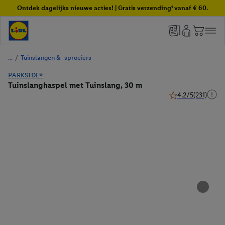
Ontdek dagelijks nieuwe acties! | Gratis verzending¹ vanaf € 60.
/
Tuinslangen & -sproeiers
PARKSIDE®
Tuinslanghaspel met Tuinslang, 30 m
4.2/5
(231)
4.2 van 5 sterren 