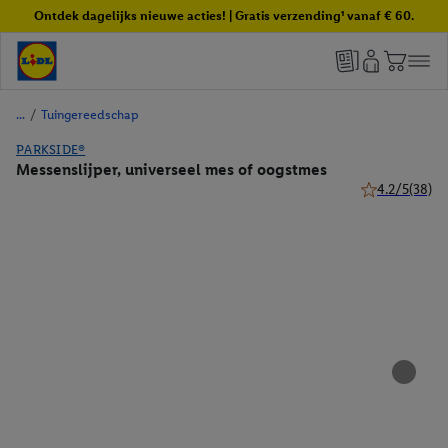
Ontdek dagelijks nieuwe acties! | Gratis verzending¹ vanaf € 60.
/
Tuingereedschap
PARKSIDE®
Messenslijper, universeel mes of oogstmes
4.2/5
(38)
4.2 van 5 ster