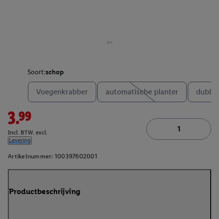
Soort:
schop
Voegenkrabber
automatische planter
dubbel
3.99
Incl. BTW. excl.
Levering
Artikelnummer:
100397602001
Productbeschrijving