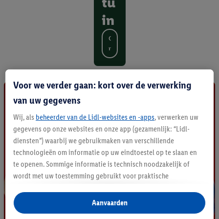
tu
in
O
n
t
d
e
Voor we verder gaan: kort over de verwerking
k
a
van uw gegevens
l
Wij, als
beheerder van de Lidl-websites en -apps
, verwerken uw
l
e
gegevens op onze websites en onze app (gezamenlijk: “Lidl-
p
diensten”) waarbij we gebruikmaken van verschillende
r
technologieën om informatie op uw eindtoestel op te slaan en
o
te openen. Sommige informatie is technisch noodzakelijk of
d
wordt met uw toestemming gebruikt voor praktische
u
c
instellingen, om statistieken op te stellen of gepersonaliseerde
t
reclame binnen en buiten de Lidl-diensten aan te bieden. Als u
Aanvaarden
e
deelneemt aan het Lidl Plus-programma, worden voor deze
n