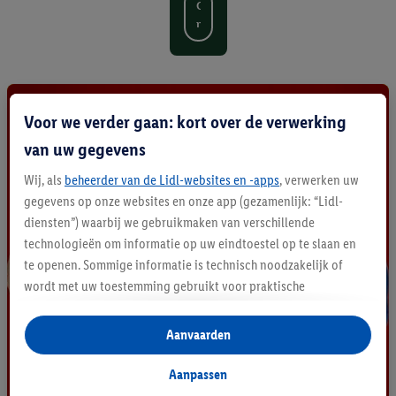
O
n
t
d
e
k
a
Voor we verder gaan: kort over de verwerking
l
van uw gegevens
l
e
Wij, als
beheerder van de Lidl-websites en -apps
, verwerken uw
p
gegevens op onze websites en onze app (gezamenlijk: “Lidl-
r
o
diensten”) waarbij we gebruikmaken van verschillende
d
technologieën om informatie op uw eindtoestel op te slaan en
u
te openen. Sommige informatie is technisch noodzakelijk of
c
wordt met uw toestemming gebruikt voor praktische
t
instellingen, om statistieken op te stellen of gepersonaliseerde
e
n
reclame binnen en buiten de Lidl-diensten aan te bieden. Als u
Aanvaarden
deelneemt aan het Lidl Plus-programma, worden voor deze
doeleinden eveneens gegevens over uw koopgedrag in de
Aanpassen
winkel verzameld.