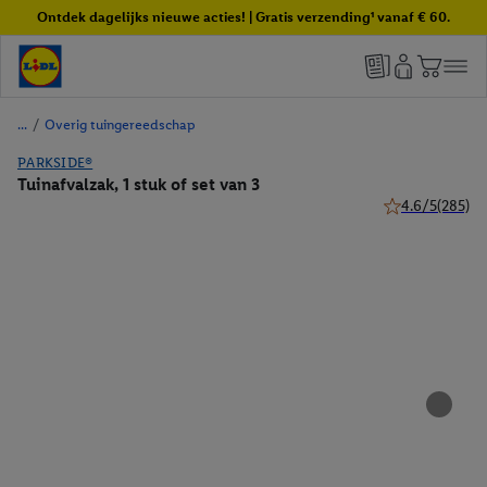
Ontdek dagelijks nieuwe acties! | Gratis verzending¹ vanaf € 60.
/
Overig tuingereedschap
PARKSIDE®
Tuinafvalzak, 1 stuk of set van 3
4.6/5
(285)
4.6 van 5 sterre