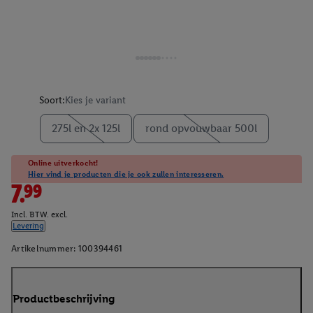
Soort:
Kies je variant
275l en 2x 125l
rond opvouwbaar 500l
Online uitverkocht!
Hier vind je producten die je ook zullen interesseren.
7.99
Incl. BTW. excl.
Levering
Artikelnummer:
100394461
Productbeschrijving