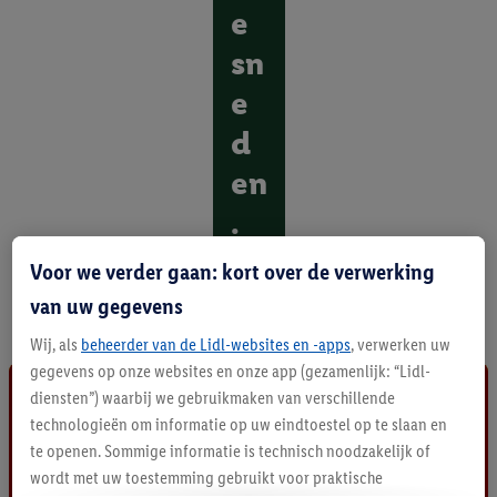
e
sn
e
d
en
.
O
Voor we verder gaan: kort over de verwerking
n
van uw gegevens
t
d
Wij, als
beheerder van de Lidl-websites en -apps
, verwerken uw
e
gegevens op onze websites en onze app (gezamenlijk: “Lidl-
k
diensten”) waarbij we gebruikmaken van verschillende
a
l
technologieën om informatie op uw eindtoestel op te slaan en
l
te openen. Sommige informatie is technisch noodzakelijk of
e
wordt met uw toestemming gebruikt voor praktische
p