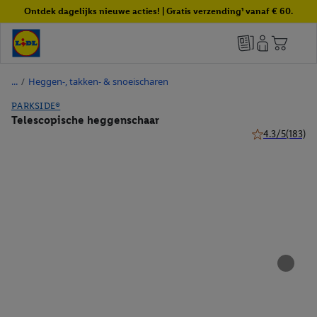
Ontdek dagelijks nieuwe acties! | Gratis verzending¹ vanaf € 60.
/
Heggen-, takken- & snoeischaren
PARKSIDE®
Telescopische heggenschaar
4.3/5
(183)
4.3 van 5 sterr