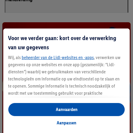
Voor we verder gaan: kort over de verwerking
van uw gegevens
Wij, als
beheerder van de Lidl-websites en -apps
, verwerken uw
gegevens op onze websites en onze app (gezamenlijk: “Lidl-
diensten”) waarbij we gebruikmaken van verschillende
technologieën om informatie op uw eindtoestel op te slaan en
te openen. Sommige informatie is technisch noodzakelijk of
wordt met uw toestemming gebruikt voor praktische
instellingen, om statistieken op te stellen of gepersonaliseerde
reclame binnen en buiten de Lidl-diensten aan te bieden. Als u
Aanvaarden
deelneemt aan het Lidl Plus-programma, worden voor deze
doeleinden eveneens gegevens over uw koopgedrag in de
Aanpassen
winkel verzameld.