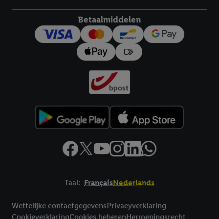
Betaalmiddelen
Taal:
Français
Nederlands
Footerelement met links naar juridische teksten
Wettelijke contactgegevens
Privacyverklaring
Cookieverklaring
Cookies beheren
Herroepingsrecht