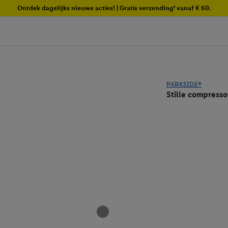
Ontdek dagelijks nieuwe acties! | Gratis verzending¹ vanaf € 60.
PARKSIDE®
Stille compress