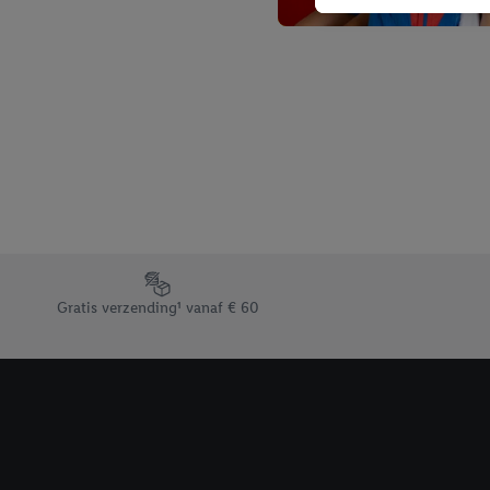
niet te kopen), ook op 
van uw gehashte e-mail
beschikt, meerdere ein
Onder “Aanpassen” kunt
Door op “weigeren” te k
“aanvaarden” te klikken
waaronder de bewaarter
kracht in te trekken, vi
Footerelement met de verschillende USPs van Lidl.be
Gratis verzending¹ vanaf € 60