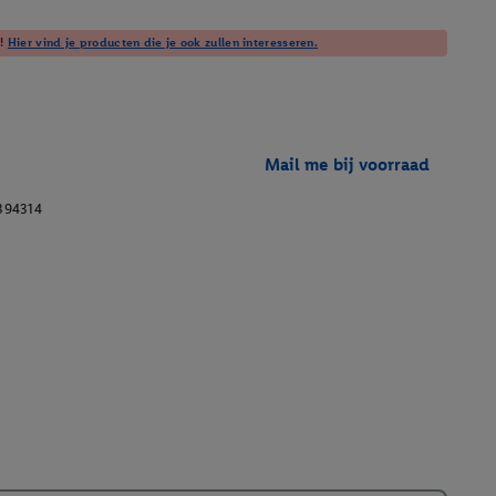
t!
Hier vind je producten die je ook zullen interesseren.
Mail me bij voorraad
394314