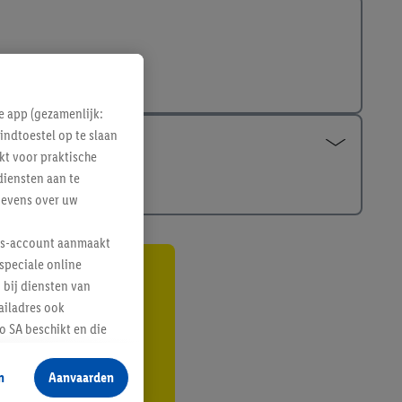
e app (gezamenlijk:
indtoestel op te slaan
kt voor praktische
diensten aan te
gevens over uw
lus-account aanmaakt
speciale online
gte
 bij diensten van
ailadres ook
r
 SA beschikt en die
 voor producten waarin
n
Aanvaarden
te voegen, maar het