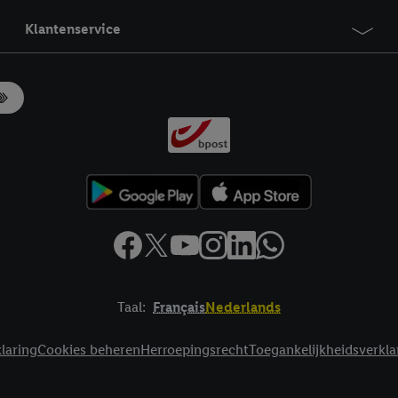
Klantenservice
Taal:
Français
Nederlands
laring
Cookies beheren
Herroepingsrecht
Toegankelijkheidsverkla