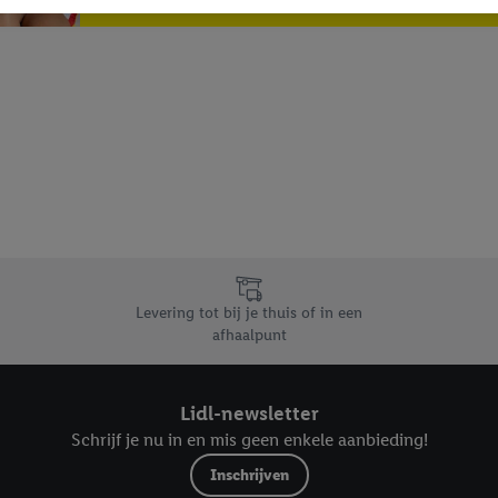
verschillende apparaten en verschillende Lidl-diensten worden weergegeve
adres en eventuele andere identificatiegegevens/identificatiegegevens wa
dapparaten of Lidl-diensten aan u kunnen worden toegewezen.
 u individuele doeleinden toestaan en meer informatie vinden over de ge
likken, kunt u alleen het gebruik van de noodzakelijke technologieën toes
, stemt u in met alle verwerkingen voor alle bovengenoemde doeleinden. M
mijn van de gegevens en uw recht om uw toestemming te allen tijde met
ndt u in onze
privacyverklaring
.
Je vindt het impressum hier.
Levering tot bij je thuis of in een
afhaalpunt
Lidl-newsletter
Schrijf je nu in en mis geen enkele aanbieding!
Inschrijven