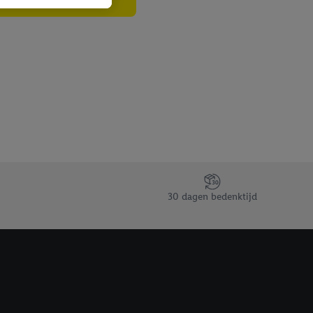
n als er met behulp
arover Criteo SA
gevensverwerking.
taan. Door op
eer informatie,
 vooruitwerkende
30 dagen bedenktijd