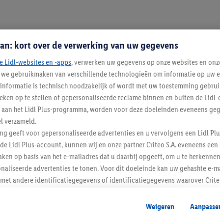
an: kort over de verwerking van uw gegevens
e Lidl-websites en -apps
, verwerken uw gegevens op onze websites en onz
j we gebruikmaken van verschillende technologieën om informatie op uw e
informatie is technisch noodzakelijk of wordt met uw toestemming gebrui
tieken op te stellen of gepersonaliseerde reclame binnen en buiten de Lidl-
t aan het Lidl Plus-programma, worden voor deze doeleinden eveneens ge
l verzameld.
ing geeft voor gepersonaliseerde advertenties en u vervolgens een Lidl P
de Lidl Plus-account, kunnen wij en onze partner Criteo S.A. eveneens een 
Blijf op de hoo
ken op basis van het e-mailadres dat u daarbij opgeeft, om u te herkennen
naliseerde advertenties te tonen. Voor dit doeleinde kan uw gehashte e-m
Schrijf je in op de newslette
t andere identificatiegegevens of identificatiegegevens waarover Criteo
en.
aat, kunnen advertenties in het kader van retargeting, d.w.z. advertenties
Inschrijven
Weigeren
Aanpasse
nd (bijvoorbeeld door het product in de webshop aan uw winkelmandje toe 