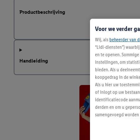
Productbeschrijving
Voor we verder ga
Wij, als
beheerder van d
“Lidl-diensten”) waarbi
en te openen. Sommige 
Handleiding
instellingen, om statis
bieden. Als u deelneem
koopgedrag in de winke
Als u hier uw toestemm
of inlogt op uw bestaan
identificatiecode aanma
derden en om u geperso
samengevoegd worden me
aan u toegewezen werd
Als u hiermee akkoord g
u interesse hebt getoo