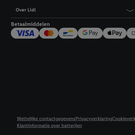
Over Lidl
Betaalmiddelen
Footerelement met links naar juridische teksten
Wettelijke contactgegevens
Privacyverklaring
Cookieverk
Klantinformatie over batterijen