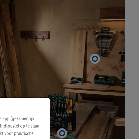
e app (gezamenlijk:
indtoestel op te slaan
kt voor praktische