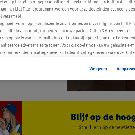
tieken op te stellen of gepersonaliseerde reclame binnen en buiten de Lidl-
t aan het Lidl Plus-programma, worden voor deze doeleinden eveneens ge
l verzameld.
ing geeft voor gepersonaliseerde advertenties en u vervolgens een Lidl P
de Lidl Plus-account, kunnen wij en onze partner Criteo S.A. eveneens een 
ken op basis van het e-mailadres dat u daarbij opgeeft, om u te herkennen
naliseerde advertenties te tonen. Voor dit doeleinde kan uw gehashte e-m
t andere identificatiegegevens of identificatiegegevens waarover Criteo
en.
aat, kunnen advertenties in het kader van retargeting, d.w.z. advertenties
Weigeren
Aanpasse
nd (bijvoorbeeld door het product in de webshop aan uw winkelmandje toe 
verschillende apparaten en verschillende Lidl-diensten worden weergegeve
adres en eventuele andere identificatiegegevens/identificatiegegevens wa
dapparaten of Lidl-diensten aan u kunnen worden toegewezen.
 u individuele doeleinden toestaan en meer informatie vinden over de ge
likken, kunt u alleen het gebruik van de noodzakelijke technologieën toes
Blijf op de hoo
, stemt u in met alle verwerkingen voor alle bovengenoemde doeleinden. M
mijn van de gegevens en uw recht om uw toestemming te allen tijde met
Schrijf je in op de newslette
ndt u in onze
privacyverklaring
.
Je vindt het impressum hier.