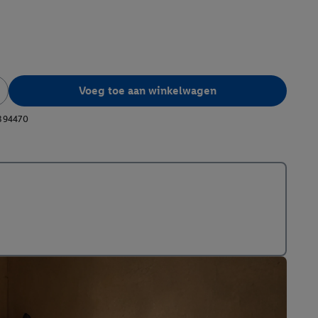
Voeg toe aan winkelwagen
394470