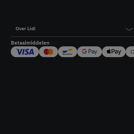
Over Lidl
Betaalmiddelen
Footerelement met links naar juridische teksten