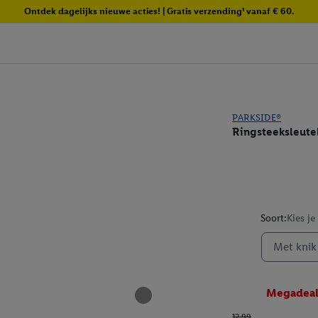
Ontdek dagelijks nieuwe acties! | Gratis verzending¹ vanaf € 60.
PARKSIDE®
Ringsteeksleute
Soort:
Kies je
Met knik
Megadea
12.99