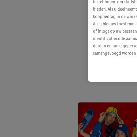
instellingen, om statis
bieden. Als u deelneem
koopgedrag in de winke
Als u hier uw toestemm
of inlogt op uw bestaan
identificatiecode aanma
derden en om u geperso
samengevoegd worden me
aan u toegewezen werd
Als u hiermee akkoord g
u interesse hebt getoo
niet te kopen), ook op 
van uw gehashte e-mail
beschikt, meerdere ein
Onder “Aanpassen” kunt
Door op “weigeren” te k
“aanvaarden” te klikken
waaronder de bewaarter
kracht in te trekken, vi