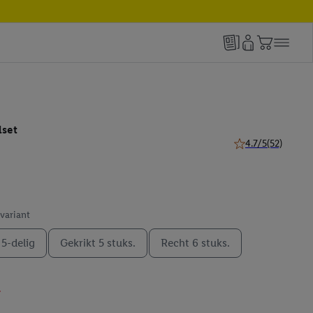
lset
4.7/5
(52)
4.7 van 5 sterren (
 variant
 5-delig
Gekrikt 5 stuks.
Recht 6 stuks.
l