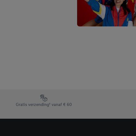
Footerelement met de verschillende USPs van Lidl.be
Gratis verzending¹ vanaf € 60