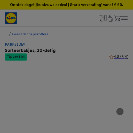
Ontdek dagelijks nieuwe acties! | Gratis verzending¹ vanaf € 60.
/
Gereedschapskoffers
PARKSIDE®
Sorteerbakjes, 20-delig
4.8/5
(4)
Tip van Lidl
4.8 van 5 ste