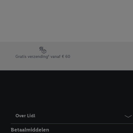
Footerelement met de verschillende USPs van Lidl.be
Gratis verzending¹ vanaf € 60
Over Lidl
Betaalmiddelen