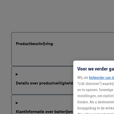
Productbeschrijving
Voor we verder ga
Wij, als
beheerder van d
Details over productveiligheid
“Lidl-diensten”) waarbi
en te openen. Sommige 
instellingen, om statis
bieden. Als u deelneem
koopgedrag in de winke
Klantinformatie over batterijen