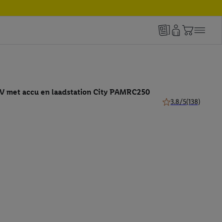
V met accu en laadstation City PAMRC250
3.8/5
(138)
3.8 van 5 sterren (1