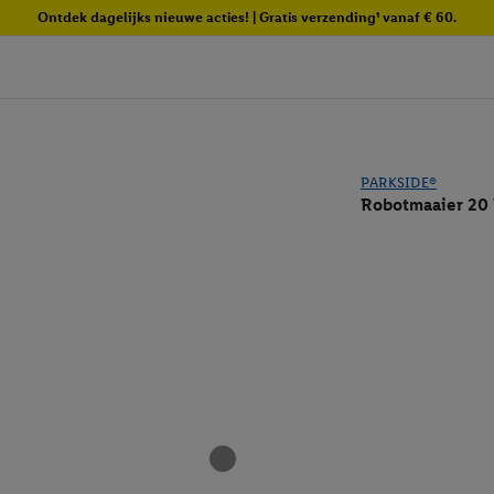
Ontdek dagelijks nieuwe acties! | Gratis verzending¹ vanaf € 60.
PARKSIDE®
Robotmaaier 20 