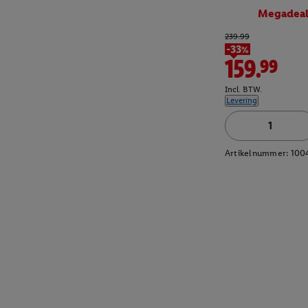
Megadea
239.99
-33%
159.99
Incl. BTW.
Levering
Artikelnummer:
100