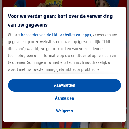
Voor we verder gaan: kort over de verwerking
van uw gegevens
Wij, als
beheerder van de Lidl-websites en -apps
, verwerken uw
gegevens op onze websites en onze app (gezamenlijk: “Lidl-
diensten”) waarbij we gebruikmaken van verschillende
technologieën om informatie op uw eindtoestel op te slaan en
te openen. Sommige informatie is technisch noodzakelijk of
wordt met uw toestemming gebruikt voor praktische
instellingen, om statistieken op te stellen of gepersonaliseerde
reclame binnen en buiten de Lidl-diensten aan te bieden. Als u
Aanvaarden
deelneemt aan het Lidl Plus-programma, worden voor deze
doeleinden eveneens gegevens over uw koopgedrag in de
Aanpassen
winkel verzameld.
Als u hier uw toestemming geeft voor gepersonaliseerde
Weigeren
advertenties en u vervolgens een Lidl Plus-account aanmaakt
of inlogt op uw bestaande Lidl Plus-account, kunnen wij en