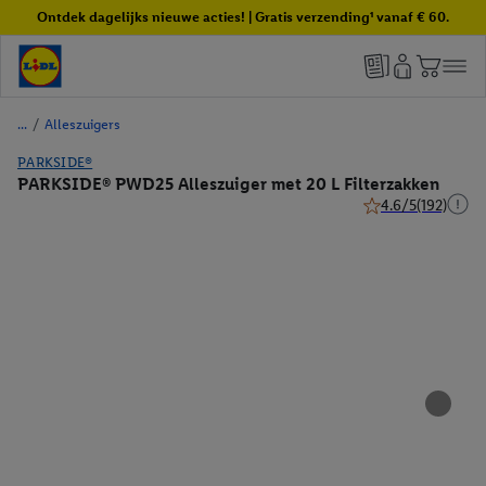
Ontdek dagelijks nieuwe acties! | Gratis verzending¹ vanaf € 60.
/
Alleszuigers
PARKSIDE®
PARKSIDE® PWD25 Alleszuiger met 20 L Filterzakken
4.6/5
(192)
4.6 van 5 sterren (