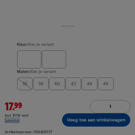
Kleur:
Kies je variant
Maten:
Kies je variant
36
38
40
42
44
46
17.99
Incl. BTW. excl.
Voeg toe aan winkelwagen
Levering
Artikelnummer:
100405117