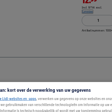
Incl. BTW. excl.
Levering
Artikelnummer:
100
an: kort over de verwerking van uw gegevens
e Lidl-websites en -apps
, verwerken uw gegevens op onze websites en onz
j we gebruikmaken van verschillende technologieën om informatie op uw e
Blijf op de hoo
informatie is technisch noodzakelijk of wordt met uw toestemming gebrui