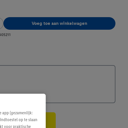
Voeg toe aan winkelwagen
405211
e app (gezamenlijk:
indtoestel op te slaan
gte
kt voor praktische