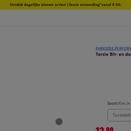
Ontdek dagelijks nieuwe acties! | Gratis verzending¹ vanaf € 60.
PARKSIDE PERFOR
Torsie Bit- en d
Soort:
Kies je
Torsiebi
12.99