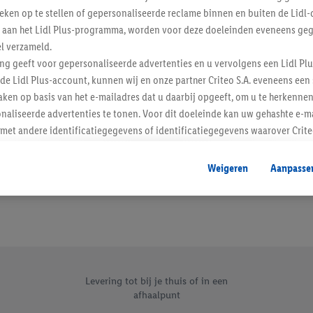
tieken op te stellen of gepersonaliseerde reclame binnen en buiten de Lidl-
Schrijf je in op de newslette
t aan het Lidl Plus-programma, worden voor deze doeleinden eveneens ge
l verzameld.
Inschrijven
ing geeft voor gepersonaliseerde advertenties en u vervolgens een Lidl P
de Lidl Plus-account, kunnen wij en onze partner Criteo S.A. eveneens een 
ken op basis van het e-mailadres dat u daarbij opgeeft, om u te herkennen
naliseerde advertenties te tonen. Voor dit doeleinde kan uw gehashte e-m
t andere identificatiegegevens of identificatiegegevens waarover Criteo
en.
aat, kunnen advertenties in het kader van retargeting, d.w.z. advertenties
Weigeren
Aanpasse
nd (bijvoorbeeld door het product in de webshop aan uw winkelmandje toe 
verschillende apparaten en verschillende Lidl-diensten worden weergegeve
adres en eventuele andere identificatiegegevens/identificatiegegevens wa
dapparaten of Lidl-diensten aan u kunnen worden toegewezen.
 u individuele doeleinden toestaan en meer informatie vinden over de ge
likken, kunt u alleen het gebruik van de noodzakelijke technologieën toes
, stemt u in met alle verwerkingen voor alle bovengenoemde doeleinden. M
Levering tot bij je thuis of in een
afhaalpunt
mijn van de gegevens en uw recht om uw toestemming te allen tijde met