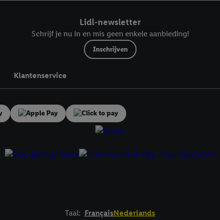
ndt u in onze
privacyverklaring
.
Je vindt het impressum hier.
Lidl-newsletter
Schrijf je nu in en mis geen enkele aanbieding!
Inschrijven
Klantenservice
Taal:
Français
Nederlands