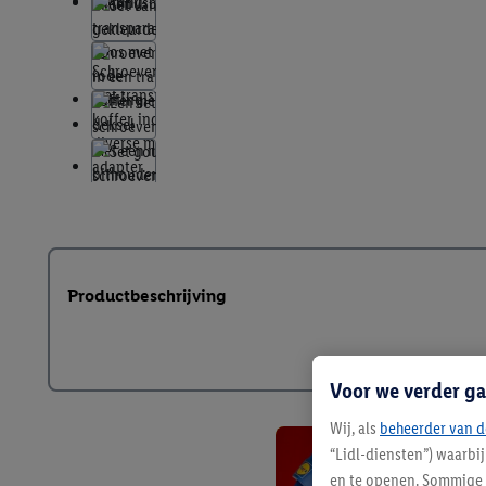
Productbeschrijving
Voor we verder ga
Wij, als
beheerder van d
“Lidl-diensten”) waarbi
en te openen. Sommige 