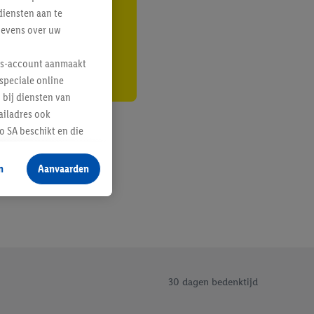
diensten aan te
r
gevens over uw
lus-account aanmaakt
speciale online
 bij diensten van
ailadres ook
 SA beschikt en die
 voor producten waarin
n
Aanvaarden
te voegen, maar het
n als er met behulp
arover Criteo SA
gevensverwerking.
taan. Door op
eer informatie,
30 dagen bedenktijd
 vooruitwerkende