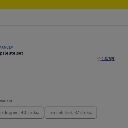
MANCE®
opsleutelset
4.6/5
(9)
4.6 van 5 sterren 
 variant
ts/doppen, 40 stuks.
torsiebitset, 37 stuks.