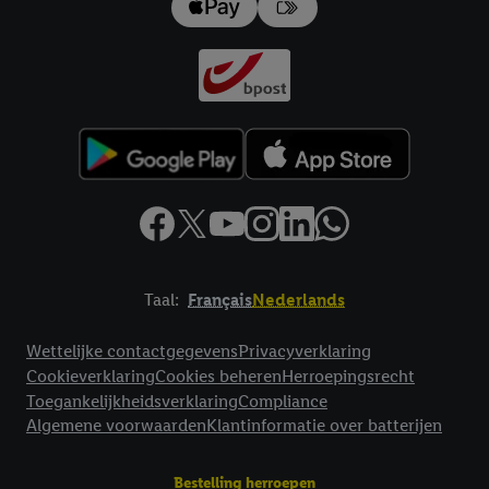
impressum hier.
Taal:
Français
Nederlands
Footerelement met links naar juridische teksten
Wettelijke contactgegevens
Privacyverklaring
Cookieverklaring
Cookies beheren
Herroepingsrecht
Toegankelijkheidsverklaring
Compliance
Algemene voorwaarden
Klantinformatie over batterijen
Bestelling herroepen