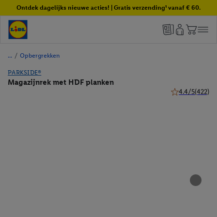
Ontdek dagelijks nieuwe acties! | Gratis verzending¹ vanaf € 60.
/
Opbergrekken
PARKSIDE®
Magazijnrek met HDF planken
4.4/5
(422)
4.4 van 5 sterre