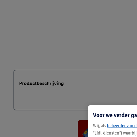
Productbeschrijving
Voor we verder ga
Wij, als
beheerder van d
“Lidl-diensten”) waarbi