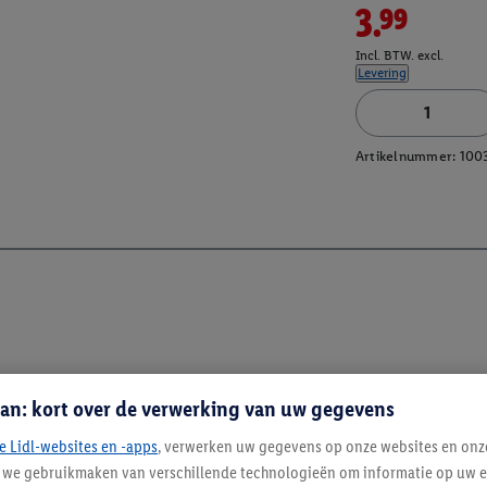
3.99
Incl. BTW. excl.
Levering
Artikelnummer:
100
an: kort over de verwerking van uw gegevens
e Lidl-websites en -apps
, verwerken uw gegevens op onze websites en onz
j we gebruikmaken van verschillende technologieën om informatie op uw e
Blijf op de hoo