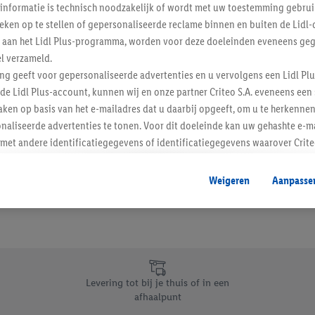
informatie is technisch noodzakelijk of wordt met uw toestemming gebrui
Schrijf je in op de newslette
tieken op te stellen of gepersonaliseerde reclame binnen en buiten de Lidl-
t aan het Lidl Plus-programma, worden voor deze doeleinden eveneens ge
l verzameld.
Inschrijven
ing geeft voor gepersonaliseerde advertenties en u vervolgens een Lidl P
de Lidl Plus-account, kunnen wij en onze partner Criteo S.A. eveneens een 
ken op basis van het e-mailadres dat u daarbij opgeeft, om u te herkennen
naliseerde advertenties te tonen. Voor dit doeleinde kan uw gehashte e-m
t andere identificatiegegevens of identificatiegegevens waarover Criteo
en.
aat, kunnen advertenties in het kader van retargeting, d.w.z. advertenties
Weigeren
Aanpasse
nd (bijvoorbeeld door het product in de webshop aan uw winkelmandje toe 
verschillende apparaten en verschillende Lidl-diensten worden weergegeve
adres en eventuele andere identificatiegegevens/identificatiegegevens wa
dapparaten of Lidl-diensten aan u kunnen worden toegewezen.
 u individuele doeleinden toestaan en meer informatie vinden over de ge
likken, kunt u alleen het gebruik van de noodzakelijke technologieën toes
Levering tot bij je thuis of in een
, stemt u in met alle verwerkingen voor alle bovengenoemde doeleinden. M
afhaalpunt
mijn van de gegevens en uw recht om uw toestemming te allen tijde met