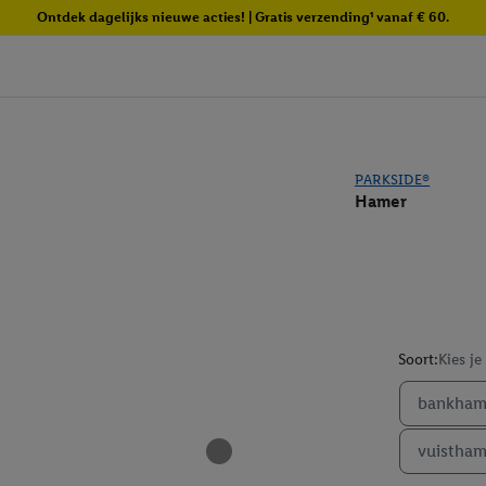
Ontdek dagelijks nieuwe acties! | Gratis verzending¹ vanaf € 60.
PARKSIDE®
Hamer
Soort:
Kies je
bankham
vuistham