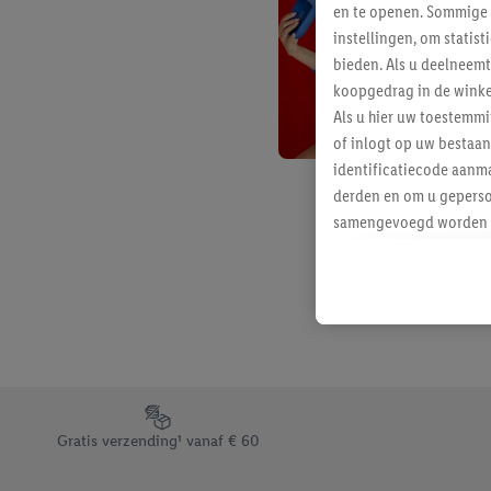
en te openen. Sommige 
instellingen, om statis
bieden. Als u deelneem
koopgedrag in de winke
Als u hier uw toestemm
of inlogt op uw bestaan
identificatiecode aanma
derden en om u geperso
samengevoegd worden me
aan u toegewezen werd
Als u hiermee akkoord g
u interesse hebt getoo
niet te kopen), ook op 
van uw gehashte e-mail
beschikt, meerdere ein
Onder “Aanpassen” kunt
Footerelement met de verschillende USPs van Lidl.be
Door op “weigeren” te k
Gratis verzending¹ vanaf € 60
“aanvaarden” te klikken
waaronder de bewaarter