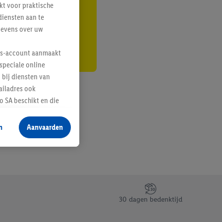
kt voor praktische
r
diensten aan te
gevens over uw
lus-account aanmaakt
speciale online
 bij diensten van
ailadres ook
 SA beschikt en die
 voor producten waarin
n
Aanvaarden
te voegen, maar het
n als er met behulp
arover Criteo SA
gevensverwerking.
taan. Door op
30 dagen bedenktijd
eer informatie,
 vooruitwerkende