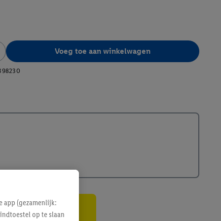
Voeg toe aan winkelwagen
398230
e app (gezamenlijk:
indtoestel op te slaan
gte