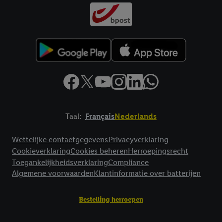
Taal:
Français
Nederlands
Footerelement met links naar juridische teksten
Wettelijke contactgegevens
Privacyverklaring
Cookieverklaring
Cookies beheren
Herroepingsrecht
Toegankelijkheidsverklaring
Compliance
Algemene voorwaarden
Klantinformatie over batterijen
Bestelling herroepen