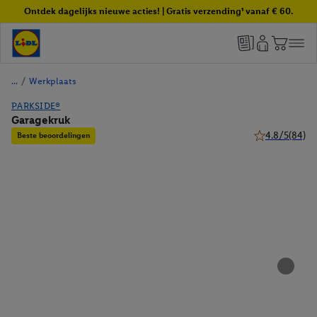
Ontdek dagelijks nieuwe acties! | Gratis verzending¹ vanaf € 60.
/
Werkplaats
PARKSIDE®
Garagekruk
4.8/5
(84)
Beste beoordelingen
4.8 van 5 sterr