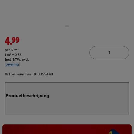
4.99
per 6-m²
1 m² = 0.83
Incl. BTW. excl.
Levering
Artikelnummer:
100399449
Productbeschrijving