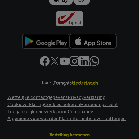
impressum hier.
Taal:
Français
Nederlands
Footerelement met links naar juridische teksten
Wettelijke contactgegevens
Privacyverklaring
Cookieverklaring
Cookies beheren
Herroepingsrecht
Toegankelijkheidsverklaring
Compliance
Algemene voorwaarden
Klantinformatie over batterijen
Bestelling herroepen