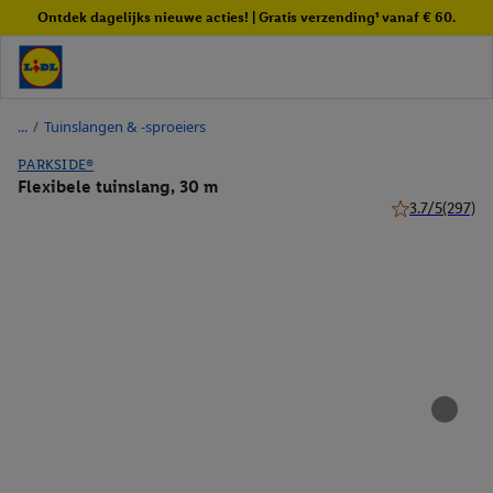
Ontdek dagelijks nieuwe acties! | Gratis verzending¹ vanaf € 60.
/
Tuinslangen & -sproeiers
PARKSIDE®
Flexibele tuinslang, 30 m
3.7/5
(297)
3.7 van 5 sterr