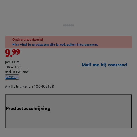
Online uitverkocht!
Hier vind je producten die je ook zullen interesseren.
9.99
per 30-m
Mail me bij voorraad
1 m = 0.33
Incl. BTW. excl.
Levering
Artikelnummer:
100405158
Productbeschrijving