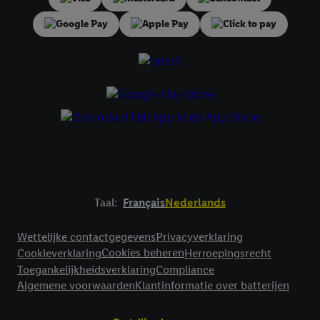
impressum hier.
Taal:
Français
Nederlands
Footerelement met links naar juridische teksten
Wettelijke contactgegevens
Privacyverklaring
Cookies beheren
Cookieverklaring
Herroepingsrecht
Toegankelijkheidsverklaring
Compliance
Algemene voorwaarden
Klantinformatie over batterijen