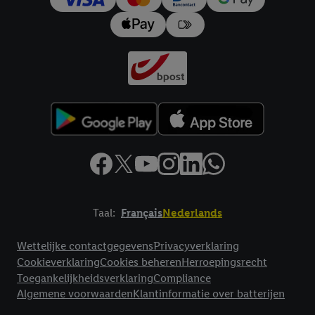
impressum hier.
Taal:
Français
Nederlands
Footerelement met links naar juridische teksten
Wettelijke contactgegevens
Privacyverklaring
Cookieverklaring
Cookies beheren
Herroepingsrecht
Toegankelijkheidsverklaring
Compliance
Algemene voorwaarden
Klantinformatie over batterijen