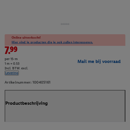
Online uitverkocht!
Hier vind je producten die je ook zullen interesseren.
7.99
per 15-m
Mail me bij voorraad
1 m = 0.53
Incl. BTW. excl.
Levering
Artikelnummer:
100405161
Productbeschrijving