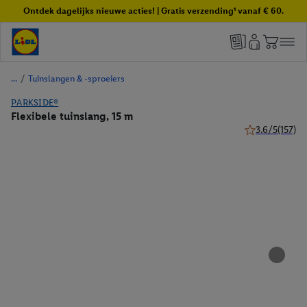
Ontdek dagelijks nieuwe acties! | Gratis verzending¹ vanaf € 60.
/
Tuinslangen & -sproeiers
PARKSIDE®
Flexibele tuinslang, 15 m
3.6/5
(157)
3.6 van 5 sterr