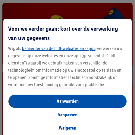
Voor we verder gaan: kort over de verwerking
van uw gegevens
Wij, als
beheerder van de Lidl-websites en -apps
, verwerken uw
gegevens op onze websites en onze app (gezamenlijk: “Lidl-
diensten”) waarbij we gebruikmaken van verschillende
technologieën om informatie op uw eindtoestel op te slaan en
te openen. Sommige informatie is technisch noodzakelijk of
wordt met uw toestemming gebruikt voor praktische
instellingen, om statistieken op te stellen of gepersonaliseerde
reclame binnen en buiten de Lidl-diensten aan te bieden. Als u
Aanvaarden
deelneemt aan het Lidl Plus-programma, worden voor deze
doeleinden eveneens gegevens over uw koopgedrag in de
Aanpassen
winkel verzameld.
Als u hier uw toestemming geeft voor gepersonaliseerde
Weigeren