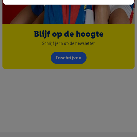
advertenties en u vervolgens een Lidl Plus-account aanmaakt
of inlogt op uw bestaande Lidl Plus-account, kunnen wij en
onze partner Criteo S.A. eveneens een speciale online
identificatiecode aanmaken op basis van het e-mailadres dat u
daarbij opgeeft, om u te herkennen bij diensten van derden en
Blijf op de hoogte
om u gepersonaliseerde advertenties te tonen. Voor dit
Schrijf je in op de newsletter
doeleinde kan uw gehashte e-mailadres ook samengevoegd
worden met andere identificatiegegevens of
Inschrijven
identificatiegegevens waarover Criteo SA beschikt en die aan u
toegewezen werden.
Als u hiermee akkoord gaat, kunnen advertenties in het kader
van retargeting, d.w.z. advertenties voor producten waarin u
interesse hebt getoond (bijvoorbeeld door het product in de
webshop aan uw winkelmandje toe te voegen, maar het niet te
kopen), ook op verschillende apparaten en verschillende Lidl-
diensten worden weergegeven als er met behulp van uw
gehashte e-mailadres en eventuele andere
identificatiegegevens/identificatiegegevens waarover Criteo
SA beschikt, meerdere eindapparaten of Lidl-diensten aan u