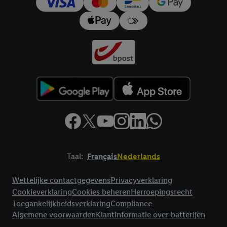
Taal:
Français
Nederlands
Footerelement met links naar juridische teksten
Wettelijke contactgegevens
Privacyverklaring
Cookieverklaring
Cookies beheren
Herroepingsrecht
Toegankelijkheidsverklaring
Compliance
Algemene voorwaarden
Klantinformatie over batterijen